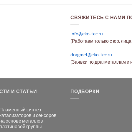
СВЯЖИТЕСЬ С НАМИ ПО
info@eko-tec.ru
(Работаем только с юр. лиц
dragmet@eko-tec.ru
(Заявки по драгметаллам и 
СТИ И СТАТЬИ
ПОДБОРКИ
Пламенный синтез
катализаторов и сенсоров
на основе металлов
платиновой группы