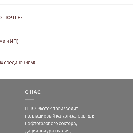
 ПОЧТЕ:
ами и ИП)
их соединениям)
О НАС
НПО Экотек производит
палладиевый катализаторы
для
нефтегазового сектора,
дицианоаурат калия
,