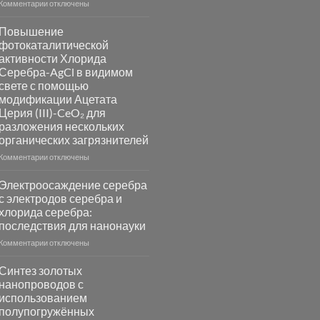
к
Комментарии
отключены
записи
Пламенный
Повышение
синтез
фотокаталитической
катализаторов
активности Хлорида
и
Серебра-AgCl в видимом
сенсоров
свете с помощью
на
модификации Ацетата
основе
Церия (III)-CeO₂ для
металлов
разложения нескольких
платиновой
группы
органических загрязнителей
к
Комментарии
отключены
записи
Повышение
Электроосаждение серебра
фотокаталитической
с электродов серебра и
активности
хлорида серебра:
Хлорида
последствия для нанонауки
Серебра-
AgCl
к
Комментарии
отключены
в
записи
видимом
Электроосаждение
Синтез золотых
свете
серебра
нанопроводов с
с
с
использованием
помощью
электродов
полупогружённых
модификации
серебра