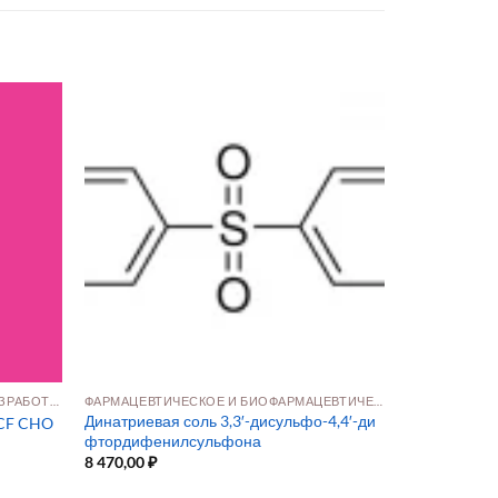
СЫРЬЁ ДЛЯ БИОПРОЦЕССИНГА И РАЗРАБОТКИ ПРЕПАРАТОВ
ФАРМАЦЕВТИЧЕСКОЕ И БИОФАРМАЦЕВТИЧЕСКОЕ ПРОИЗВОДСТВО
Динатриевая соль 3,3′-дисульфо-4,4′-ди
ACF CHO
фтордифенилсульфона
8 470,00
₽