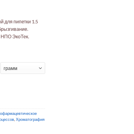
 для пипетки 1.5
брызгивание.
 НПО ЭкоТек.
полипропиленовый для пипетки 1.5 дюйма IP PP ANTIJET
иофармацевтическое
оцессов
,
Хроматография