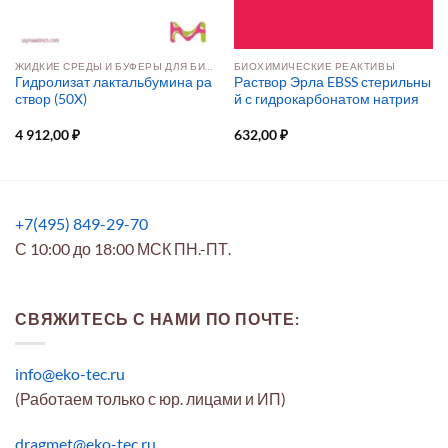
ЖИДКИЕ СРЕДЫ И БУФЕРЫ ДЛЯ БИОПРОЦЕССИНГА КЛЕТОЧНЫХ КУЛЬТУР
БИОХИМИЧЕСКИЕ РЕАКТИВЫ
Гидролизат лактальбумина ра
Раствор Эрла EBSS стерильны
створ (50X)
й с гидрокарбонатом натрия
4 912,00
₽
632,00
₽
+7(495) 849-29-70
С 10:00 до 18:00 МСК ПН.-ПТ.
СВЯЖИТЕСЬ С НАМИ ПО ПОЧТЕ:
info@eko-tec.ru
(Работаем только с юр. лицами и ИП)
dragmet@eko-tec.ru