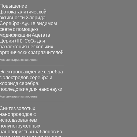
Пламенный
Повышение
синтез
фотокаталитической
катализаторов
активности Хлорида
и
Серебра-AgCl в видимом
сенсоров
свете с помощью
на
модификации Ацетата
основе
Церия (III)-CeO₂ для
металлов
разложения нескольких
платиновой
группы
органических загрязнителей
к
Комментарии
отключены
записи
Повышение
Электроосаждение серебра
фотокаталитической
с электродов серебра и
активности
хлорида серебра:
Хлорида
последствия для нанонауки
Серебра-
AgCl
к
Комментарии
отключены
в
записи
видимом
Электроосаждение
Синтез золотых
свете
серебра
нанопроводов с
с
с
использованием
помощью
электродов
полупогружённых
модификации
серебра
нанопористых шаблонов из
Ацетата
и