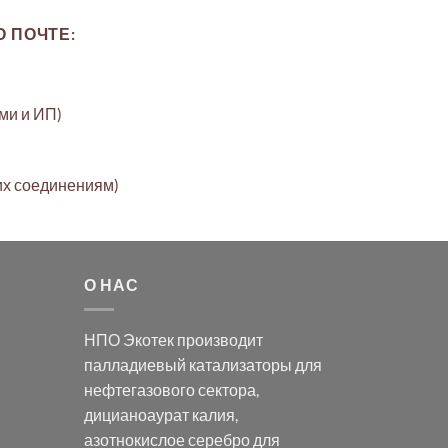
 ПОЧТЕ:
ами и ИП)
их соединениям)
О НАС
НПО Экотек производит
палладиевый катализаторы
для
нефтегазового сектора,
дицианоаурат калия
,
азотнокислое серебро
для