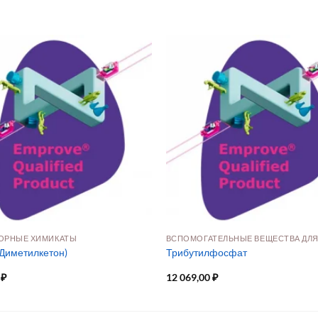
ОРНЫЕ ХИМИКАТЫ
(Диметилкетон)
Трибутилфосфат
0
₽
12 069,00
₽