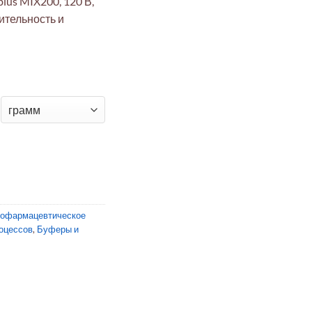
us MIX200, 120 В,
ительность и
bius® MIX200, 120 В, 50/60 Гц
иофармацевтическое
оцессов
,
Буферы и