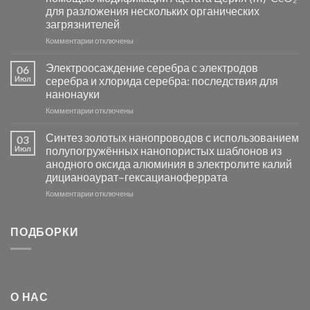
и
для разложения нескольких органических
сенсоров
загрязнителей
на
основе
к
Комментарии
отключены
металлов
записи
платиновой
Повышение
Электроосаждение серебра с электродов
06
группы
фотокаталитической
Июл
серебра и хлорида серебра: последствия для
активности
нанонауки
Хлорида
к
Комментарии
Серебра-
отключены
записи
AgCl
Электроосаждение
в
Синтез золотых нанопроводов с использованием
03
серебра
видимом
Июл
полупогружённых нанопористых шаблонов из
с
свете
анодного оксида алюминия в электролите калий
электродов
с
дицианоаурат–гексацианоферрата
серебра
помощью
и
модификации
к
Комментарии
отключены
хлорида
Ацетата
записи
серебра:
Церия
Синтез
последствия
(III)-
золотых
ПОДБОРКИ
для
CeO₂
нанопроводов
нанонауки
для
с
разложения
использованием
нескольких
полупогружённых
органических
нанопористых
О НАС
загрязнителей
шаблонов