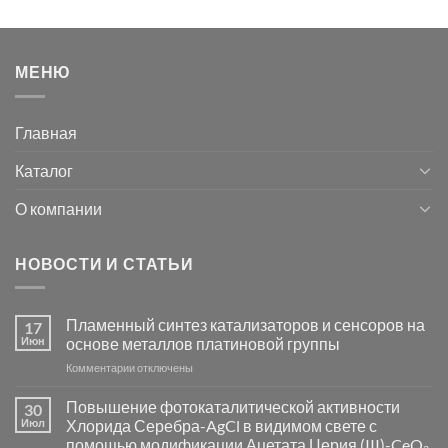
МЕНЮ
Главная
Каталог
О компании
НОВОСТИ И СТАТЬИ
Пламенный синтез катализаторов и сенсоров на
17
Июн
основе металлов платиновой группы
к
Комментарии
отключены
записи
Пламенный
Повышение фотокаталитической активности
30
синтез
Июл
Хлорида Серебра-AgCl в видимом свете с
катализаторов
помощью модификации Ацетата Церия (III)-CeO₂