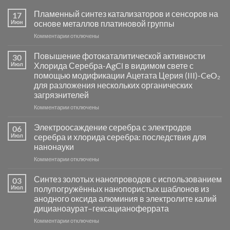
Пламенный синтез катализаторов и сенсоров на
17
Июн
основе металлов платиновой группы
к
Комментарии
отключены
записи
Пламенный
Повышение фотокаталитической активности
30
синтез
Июл
Хлорида Серебра-AgCl в видимом свете с
катализаторов
помощью модификации Ацетата Церия (III)-CeO₂
и
для разложения нескольких органических
сенсоров
загрязнителей
на
основе
к
Комментарии
отключены
металлов
записи
платиновой
Повышение
Электроосаждение серебра с электродов
06
группы
фотокаталитической
Июл
серебра и хлорида серебра: последствия для
активности
нанонауки
Хлорида
к
Комментарии
Серебра-
отключены
записи
AgCl
Электроосаждение
в
Синтез золотых нанопроводов с использованием
03
серебра
видимом
Июл
полупогружённых нанопористых шаблонов из
с
свете
анодного оксида алюминия в электролите калий
электродов
с
дицианоаурат–гексацианоферрата
серебра
помощью
и
модификации
к
Комментарии
отключены
хлорида
Ацетата
записи