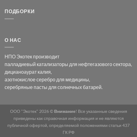
серебра:
Церия
Синтез
последствия
(III)-
золотых
ПОДБОРКИ
для
CeO₂
нанопроводов
нанонауки
для
с
разложения
использованием
нескольких
полупогружённых
органических
нанопористых
О НАС
загрязнителей
шаблонов
из
анодного
НПО Экотек производит
оксида
алюминия
палладиевый катализаторы
для нефтегазового сектора,
в
дицианоаурат калия
,
электролите
калий
азотнокислое серебро
для медицины,
дицианоаурат–
серебряные пасты
для солнечных батарей.
гексацианоферрата
ООО "Экотек" 2026 ©
Внимание
! Все указанные сведения
приведены как справочная информация и не являются
публичной офертой, определяемой положениями статьи 437
ГК РФ