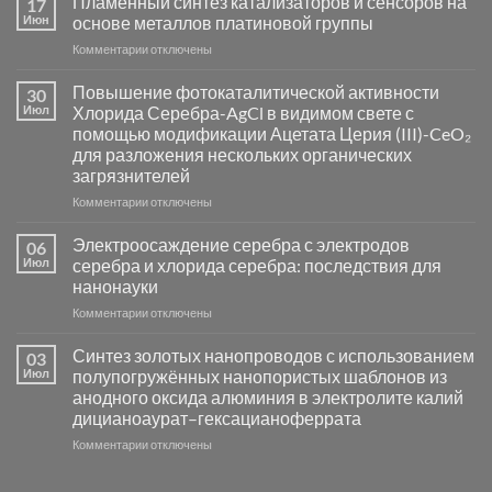
Пламенный синтез катализаторов и сенсоров на
17
Июн
основе металлов платиновой группы
к
Комментарии
отключены
записи
Пламенный
Повышение фотокаталитической активности
30
синтез
Июл
Хлорида Серебра-AgCl в видимом свете с
катализаторов
помощью модификации Ацетата Церия (III)-CeO₂
и
для разложения нескольких органических
сенсоров
загрязнителей
на
основе
к
Комментарии
отключены
металлов
записи
платиновой
Повышение
Электроосаждение серебра с электродов
06
группы
фотокаталитической
Июл
серебра и хлорида серебра: последствия для
активности
нанонауки
Хлорида
к
Комментарии
Серебра-
отключены
записи
AgCl
Электроосаждение
в
Синтез золотых нанопроводов с использованием
03
серебра
видимом
Июл
полупогружённых нанопористых шаблонов из
с
свете
анодного оксида алюминия в электролите калий
электродов
с
дицианоаурат–гексацианоферрата
серебра
помощью
и
модификации
к
Комментарии
отключены
хлорида
Ацетата
записи
серебра:
Церия
Синтез