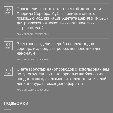
записи
Пламенный
Повышение фотокаталитической активности
30
синтез
Июл
Хлорида Серебра-AgCl в видимом свете с
катализаторов
помощью модификации Ацетата Церия (III)-CeO₂
и
для разложения нескольких органических
сенсоров
загрязнителей
на
основе
к
Комментарии
отключены
металлов
записи
платиновой
Повышение
Электроосаждение серебра с электродов
06
группы
фотокаталитической
Июл
серебра и хлорида серебра: последствия для
активности
нанонауки
Хлорида
к
Комментарии
Серебра-
отключены
записи
AgCl
Электроосаждение
в
Синтез золотых нанопроводов с использованием
03
серебра
видимом
Июл
полупогружённых нанопористых шаблонов из
с
свете
анодного оксида алюминия в электролите калий
электродов
с
дицианоаурат–гексацианоферрата
серебра
помощью
и
модификации
к
Комментарии
отключены
хлорида
Ацетата
записи
серебра:
Церия
Синтез
последствия
(III)-
золотых
ПОДБОРКИ
для
CeO₂
нанопроводов
нанонауки
для
с