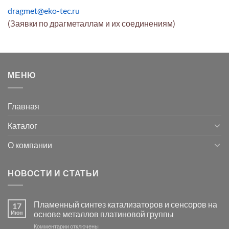
dragmet@eko-tec.ru
(Заявки по драгметаллам и их соединениям)
МЕНЮ
Главная
Каталог
О компании
НОВОСТИ И СТАТЬИ
Пламенный синтез катализаторов и сенсоров на
17
Июн
основе металлов платиновой группы
к
Комментарии
отключены