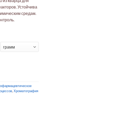
 из кварца для
акторов. Устойчива
химическим средам.
нтроль.
я трубка QS350/450
иофармацевтическое
оцессов
,
Хроматография