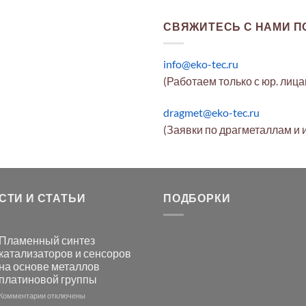
СВЯЖИТЕСЬ С НАМИ ПО
info@eko-tec.ru
(Работаем только с юр. лиц
dragmet@eko-tec.ru
(Заявки по драгметаллам и 
СТИ И СТАТЬИ
ПОДБОРКИ
Пламенный синтез
катализаторов и сенсоров
на основе металлов
платиновой группы
к
Комментарии
отключены