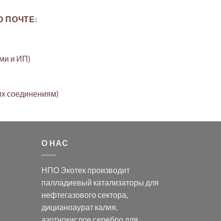
 ПОЧТЕ:
ами и ИП)
их соединениям)
О НАС
НПО Экотек производит
палладиевый катализаторы
для
нефтегазового сектора,
дицианоаурат калия
,
азотнокислое серебро
для