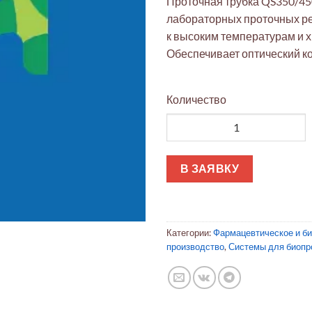
Проточная трубка QS350/450
лабораторных проточных ре
к высоким температурам и 
Обеспечивает оптический ко
Количество
Количество товара Проточна
В ЗАЯВКУ
Категории:
Фармацевтическое и б
производство
,
Системы для биопр