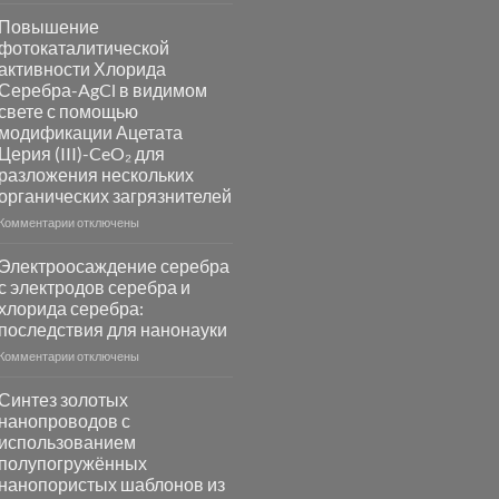
записи
Пламенный
Повышение
синтез
фотокаталитической
катализаторов
активности Хлорида
и
Серебра-AgCl в видимом
сенсоров
свете с помощью
на
модификации Ацетата
основе
Церия (III)-CeO₂ для
металлов
разложения нескольких
платиновой
группы
органических загрязнителей
к
Комментарии
отключены
записи
Повышение
Электроосаждение серебра
фотокаталитической
с электродов серебра и
активности
хлорида серебра:
Хлорида
последствия для нанонауки
Серебра-
AgCl
к
Комментарии
отключены
в
записи
видимом
Электроосаждение
Синтез золотых
свете
серебра
нанопроводов с
с
с
использованием
помощью
электродов
полупогружённых
модификации
серебра
нанопористых шаблонов из
Ацетата
и