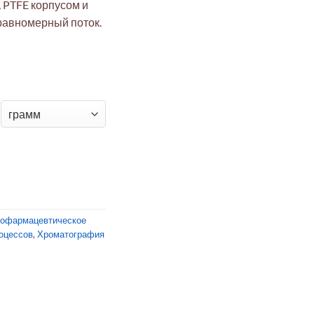
, PTFE корпусом и
 равномерный поток.
й адаптер для рубашечных ЖХ-колонок
иофармацевтическое
оцессов
,
Хроматография