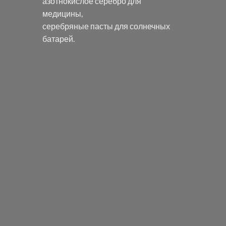
азотнокислое серебро
для
медицины,
серебряные пасты
для солнечных
батарей.