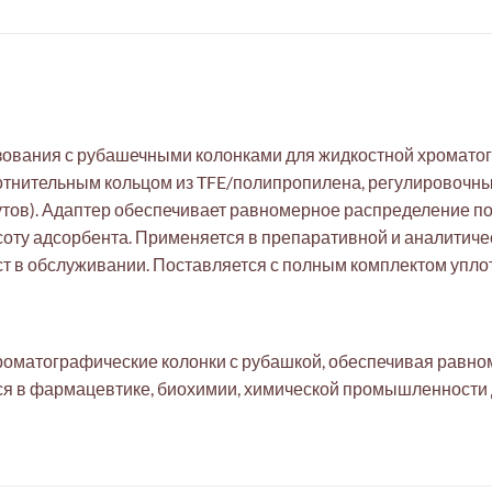
зования с рубашечными колонками для жидкостной хромато
лотнительным кольцом из TFE/полипропилена, регулировочн
5 футов). Адаптер обеспечивает равномерное распределение 
ысоту адсорбента. Применяется в препаративной и аналитич
ст в обслуживании. Поставляется с полным комплектом упло
хроматографические колонки с рубашкой, обеспечивая равно
я в фармацевтике, биохимии, химической промышленности 