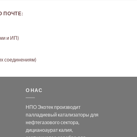
 ПОЧТЕ:
ами и ИП)
их соединениям)
О НАС
НПО Экотек производит
палладиевый катализаторы
для
нефтегазового сектора,
дицианоаурат калия
,