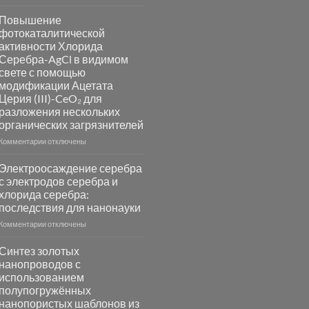
записи
Пламенный
Повышение
синтез
фотокаталитической
катализаторов
активности Хлорида
и
Серебра-AgCl в видимом
сенсоров
свете с помощью
на
модификации Ацетата
основе
Церия (III)-CeO₂ для
металлов
разложения нескольких
платиновой
группы
органических загрязнителей
к
Комментарии
отключены
записи
Повышение
Электроосаждение серебра
фотокаталитической
с электродов серебра и
активности
хлорида серебра:
Хлорида
последствия для нанонауки
Серебра-
AgCl
к
Комментарии
отключены
в
записи
видимом
Электроосаждение
Синтез золотых
свете
серебра
нанопроводов с
с
с
использованием
помощью
электродов
полупогружённых
модификации
серебра
нанопористых шаблонов из
Ацетата
и