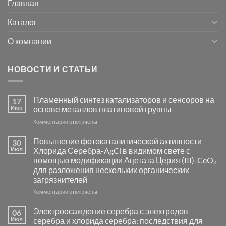
Главная
Каталог
О компании
НОВОСТИ И СТАТЬИ
Пламенный синтез катализаторов и сенсоров на
17
Июн
основе металлов платиновой группы
к
Комментарии
отключены
записи
Пламенный
Повышение фотокаталитической активности
30
синтез
Июл
Хлорида Серебра-AgCl в видимом свете с
катализаторов
помощью модификации Ацетата Церия (III)-CeO₂
и
для разложения нескольких органических
сенсоров
загрязнителей
на
основе
к
Комментарии
отключены
металлов
записи
платиновой
Повышение
Электроосаждение серебра с электродов
06
группы
фотокаталитической
Июл
серебра и хлорида серебра: последствия для
активности