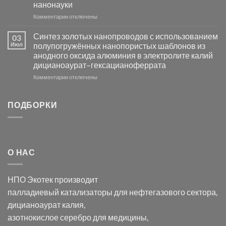
нанонауки
Хлорида
к
Комментарии
Серебра-
отключены
записи
AgCl
Электроосаждение
в
Синтез золотых нанопроводов с использованием
03
серебра
видимом
Июл
полупогружённых нанопористых шаблонов из
с
свете
анодного оксида алюминия в электролите калий
электродов
с
дицианоаурат–гексацианоферрата
серебра
помощью
и
модификации
к
Комментарии
отключены
хлорида
Ацетата
записи
серебра:
Церия
Синтез
последствия
(III)-
золотых
ПОДБОРКИ
для
CeO₂
нанопроводов
нанонауки
для
с
разложения
использованием
нескольких
полупогружённых
органических
нанопористых
О НАС
загрязнителей
шаблонов
из
анодного
НПО Экотек производит
оксида
алюминия
палладиевый катализаторы
для нефтегазового сектора,
в
дицианоаурат калия
,
электролите
калий
азотнокислое серебро
для медицины,
дицианоаурат–