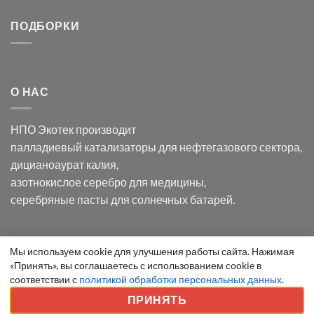
серебра:
Церия
Синтез
последствия
(III)-
золотых
ПОДБОРКИ
для
CeO₂
нанопроводов
нанонауки
для
с
разложения
использованием
нескольких
полупогружённых
органических
нанопористых
О НАС
загрязнителей
шаблонов
из
анодного
НПО Экотек производит
оксида
алюминия
палладиевый катализаторы
для нефтегазового сектора,
в
дицианоаурат калия
,
электролите
калий
азотнокислое серебро
для медицины,
дицианоаурат–
серебряные пасты
для солнечных батарей.
гексацианоферрата
Уведомление
Мы используем cookie для улучшения работы сайта. Нажимая
ООО "Экотек" 2026 ©
Внимание
! Все указанные сведения
«Принять», вы соглашаетесь с использованием cookie в
о
приведены как справочная информация и не являются
соответствии с
политикой обработки персональных данных
.
cookie
публичной офертой, определяемой положениями статьи 437
ПРИНЯТЬ
ГК РФ