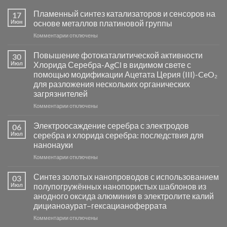
Пламенный синтез катализаторов и сенсоров на
17
Июн
основе металлов платиновой группы
к
Комментарии
отключены
записи
Пламенный
Повышение фотокаталитической активности
30
синтез
Июл
Хлорида Серебра-AgCl в видимом свете с
катализаторов
помощью модификации Ацетата Церия (III)-CeO₂
и
для разложения нескольких органических
сенсоров
загрязнителей
на
основе
к
Комментарии
отключены
металлов
записи
платиновой
Повышение
Электроосаждение серебра с электродов
06
группы
фотокаталитической
Июл
серебра и хлорида серебра: последствия для
активности
нанонауки
Хлорида
к
Комментарии
Серебра-
отключены
записи
AgCl
Электроосаждение
в
Синтез золотых нанопроводов с использованием
03
серебра
видимом
Июл
полупогружённых нанопористых шаблонов из
с
свете
анодного оксида алюминия в электролите калий
электродов
с
дицианоаурат–гексацианоферрата
серебра
помощью
и
модификации
к
Комментарии
отключены
хлорида
Ацетата
записи