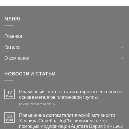
МЕНЮ
Главная
Каталог
О компании
НОВОСТИ И СТАТЬИ
Пламенный синтез катализаторов и сенсоров на
17
Июн
основе металлов платиновой группы
к
Комментарии
отключены
записи
Пламенный
Повышение фотокаталитической активности
30
синтез
Июл
Хлорида Серебра-AgCl в видимом свете с
катализаторов
помощью модификации Ацетата Церия (III)-CeO₂
и