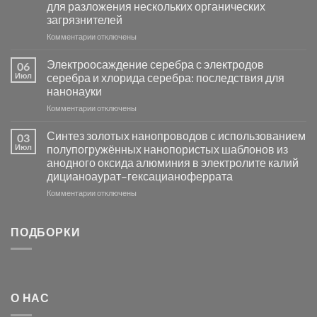
для разложения нескольких органических
сенсоров
загрязнителей
на
основе
к
Комментарии
отключены
металлов
записи
платиновой
Повышение
Электроосаждение серебра с электродов
06
группы
фотокаталитической
Июл
серебра и хлорида серебра: последствия для
активности
нанонауки
Хлорида
к
Комментарии
Серебра-
отключены
записи
AgCl
Электроосаждение
в
Синтез золотых нанопроводов с использованием
03
серебра
видимом
Июл
полупогружённых нанопористых шаблонов из
с
свете
анодного оксида алюминия в электролите калий
электродов
с
дицианоаурат–гексацианоферрата
серебра
помощью
и
модификации
к
Комментарии
отключены
хлорида
Ацетата
записи
серебра:
Церия
Синтез
последствия
(III)-
золотых
ПОДБОРКИ
для
CeO₂
нанопроводов
нанонауки
для
с
разложения
использованием
нескольких
полупогружённых
органических
нанопористых
О НАС
загрязнителей
шаблонов
из