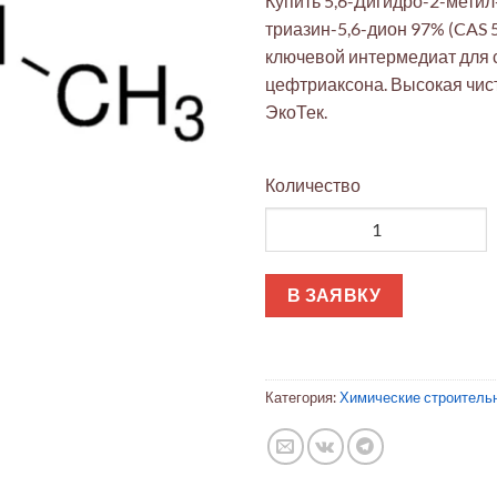
Купить 5,6-Дигидро-2-метил-
триазин-5,6-дион 97% (CAS 
ключевой интермедиат для 
цефтриаксона. Высокая чист
ЭкоТек.
Количество
Количество товара 5,6-Дигидр
В ЗАЯВКУ
Категория:
Химические строитель