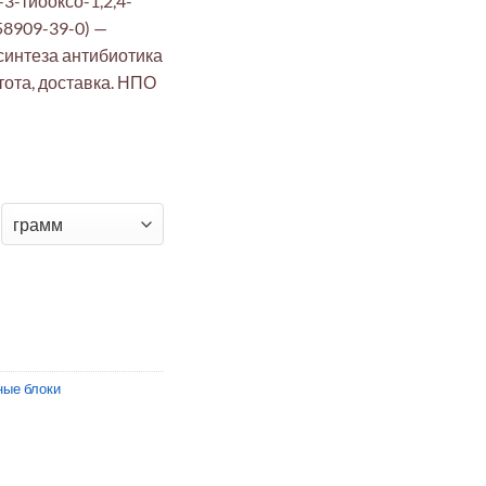
3-тиооксо-1,2,4-
58909-39-0) —
синтеза антибиотика
ота, доставка. НПО
о-2-метил-3-тиооксо-1,2,4-триазин-5,6-дион
ные блоки