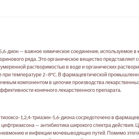
-5,6-дион — важное химическое соединение, используемое в
оринового ряда. Это органическое вещество представляет 
 умеренной растворимостью в воде и органических раствор
е при температуре 2–8°C. В фармацевтической промышленно
ючевым компонентом в цепочке производства лекарственных 
эффективности конечного лекарственного препарата.
тиооксо-1,2,4-триазин-5,6-диона сосредоточено в фармацев
а цефтриаксона — антибиотика широкого спектра действия. 
пневмонию и инфекции мочевыводящих путей. Помимо этого