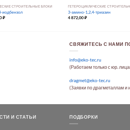
ЕСКИЕ СТРОИТЕЛЬНЫЕ БЛОКИ
4-иодбензол
3-амино-1,2,4-триазин
00
₽
4 872,00
₽
СВЯЖИТЕСЬ С НАМИ ПО
info@eko-tec.ru
(Работаем только с юр. лиц
dragmet@eko-tec.ru
(Заявки по драгметаллам и 
СТИ И СТАТЬИ
ПОДБОРКИ