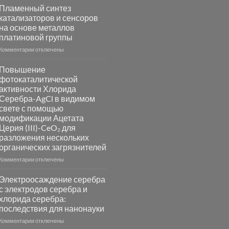
Пламенный синтез
катализаторов и сенсоров
на основе металлов
платиновой группы
к
Комментарии
отключены
записи
Пламенный
Повышение
синтез
фотокаталитической
катализаторов
активности Хлорида
и
Серебра-AgCl в видимом
сенсоров
свете с помощью
на
модификации Ацетата
основе
Церия (III)-CeO₂ для
металлов
разложения нескольких
платиновой
группы
органических загрязнителей
к
Комментарии
отключены
записи
Повышение
Электроосаждение серебра
фотокаталитической
с электродов серебра и
активности
хлорида серебра:
Хлорида
последствия для нанонауки
Серебра-
AgCl
к
Комментарии
отключены
в
записи