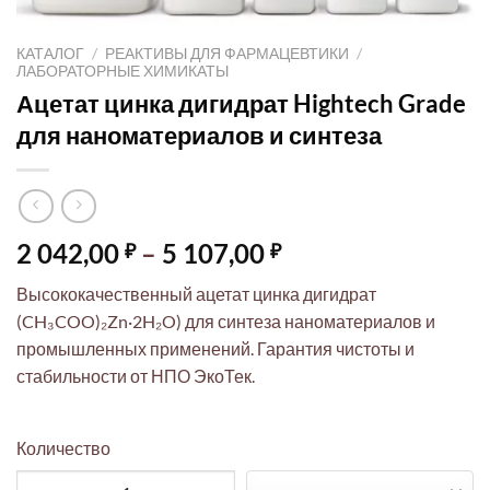
КАТАЛОГ
/
РЕАКТИВЫ ДЛЯ ФАРМАЦЕВТИКИ
/
ЛАБОРАТОРНЫЕ ХИМИКАТЫ
Ацетат цинка дигидрат Hightech Grade
для наноматериалов и синтеза
Диапазон
2 042,00
–
5 107,00
₽
₽
цен:
Высококачественный ацетат цинка дигидрат
2
(CH₃COO)₂Zn·2H₂O) для синтеза наноматериалов и
042,00 ₽
промышленных применений. Гарантия чистоты и
–
стабильности от НПО ЭкоТек.
5
107,00 ₽
Количество
Количество товара Ацетат цинка дигидрат Hightech Grade дл