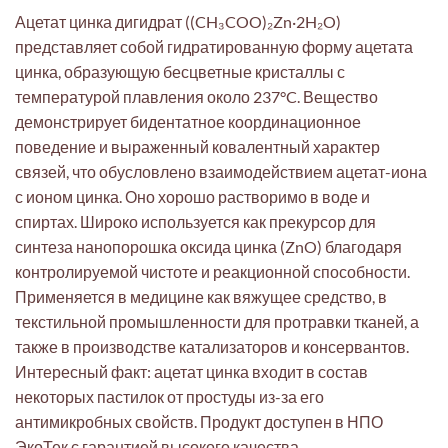
Ацетат цинка дигидрат ((CH₃COO)₂Zn·2H₂O)
представляет собой гидратированную форму ацетата
цинка, образующую бесцветные кристаллы с
температурой плавления около 237°C. Вещество
демонстрирует бидентатное координационное
поведение и выраженный ковалентный характер
связей, что обусловлено взаимодействием ацетат-иона
с ионом цинка. Оно хорошо растворимо в воде и
спиртах. Широко используется как прекурсор для
синтеза нанопорошка оксида цинка (ZnO) благодаря
контролируемой чистоте и реакционной способности.
Применяется в медицине как вяжущее средство, в
текстильной промышленности для протравки тканей, а
также в производстве катализаторов и консервантов.
Интересный факт: ацетат цинка входит в состав
некоторых пастилок от простуды из-за его
антимикробных свойств. Продукт доступен в НПО
ЭкоТек с гарантией высокого качества.