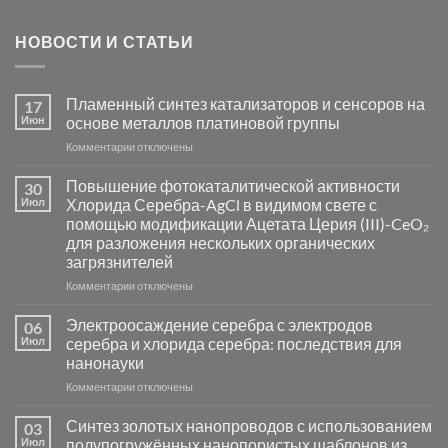
НОВОСТИ И СТАТЬИ
Пламенный синтез катализаторов и сенсоров на
17
Июн
основе металлов платиновой группы
к
Комментарии
отключены
записи
Пламенный
Повышение фотокаталитической активности
30
синтез
Июл
Хлорида Серебра-AgCl в видимом свете с
катализаторов
помощью модификации Ацетата Церия (III)-CeO₂
и
для разложения нескольких органических
сенсоров
загрязнителей
на
основе
к
Комментарии
отключены
металлов
записи
платиновой
Повышение
Электроосаждение серебра с электродов
06
группы
фотокаталитической
Июл
серебра и хлорида серебра: последствия для
активности
нанонауки
Хлорида
к
Комментарии
Серебра-
отключены
записи
AgCl
Электроосаждение
в
Синтез золотых нанопроводов с использованием
03
серебра
видимом
Июл
полупогружённых нанопористых шаблонов из