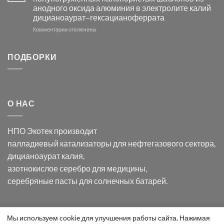
с
свете
анодного оксида алюминия в электролите калий
электродов
с
дицианоаурат–гексацианоферрата
серебра
помощью
и
модификации
к
Комментарии
отключены
хлорида
Ацетата
записи
серебра:
Церия
Синтез
последствия
(III)-
золотых
ПОДБОРКИ
для
CeO₂
нанопроводов
нанонауки
для
с
разложения
использованием
нескольких
полупогружённых
органических
нанопористых
О НАС
загрязнителей
шаблонов
из
анодного
НПО Экотек производит
оксида
алюминия
палладиевый катализаторы
для нефтегазового сектора,
в
дицианоаурат калия
,
электролите
калий
азотнокислое серебро
для медицины,
дицианоаурат–
серебряные пасты
для солнечных батарей.
гексацианоферрата
Уведомление
Мы используем cookie для улучшения работы сайта. Нажимая
ООО "Экотек" 2026 ©
Внимание
! Все указанные сведения