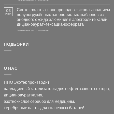
записи
AgCl
Электроосаждение
в
Синтез золотых нанопроводов с использованием
03
серебра
видимом
Июл
полупогружённых нанопористых шаблонов из
с
свете
анодного оксида алюминия в электролите калий
электродов
с
дицианоаурат–гексацианоферрата
серебра
помощью
и
модификации
к
Комментарии
отключены
хлорида
Ацетата
записи
серебра:
Церия
Синтез
последствия
(III)-
золотых
ПОДБОРКИ
для
CeO₂
нанопроводов
нанонауки
для
с
разложения
использованием
нескольких
полупогружённых
органических
нанопористых
О НАС
загрязнителей
шаблонов
из
анодного
НПО Экотек производит
оксида
алюминия
палладиевый катализаторы
для нефтегазового сектора,
в
дицианоаурат калия
,
электролите
калий
азотнокислое серебро
для медицины,
дицианоаурат–
серебряные пасты
для солнечных батарей.
гексацианоферрата