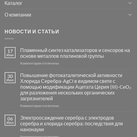
Каталог
О компании
НОВОСТИ И СТАТЬИ
Пламенный синтез катализаторов и сенсоров на
17
Июн
основе металлов платиновой группы
к
Комментарии
отключены
записи
Пламенный
Повышение фотокаталитической активности
30
синтез
Июл
Хлорида Серебра-AgCl в видимом свете с
катализаторов
помощью модификации Ацетата Церия (III)-CeO₂
и
для разложения нескольких органических
сенсоров
загрязнителей
на
основе
к
Комментарии
отключены
металлов
записи
платиновой
Повышение
Электроосаждение серебра с электродов
06
группы
фотокаталитической
Июл
серебра и хлорида серебра: последствия для
активности
нанонауки
Хлорида
к
Комментарии
Серебра-
отключены