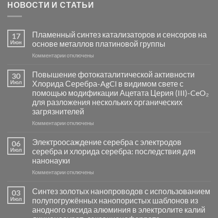
НОВОСТИ И СТАТЬИ
Пламенный синтез катализаторов и сенсоров на
17
Июн
основе металлов платиновой группы
к
Комментарии
отключены
записи
Пламенный
Повышение фотокаталитической активности
30
синтез
Июл
Хлорида Серебра-AgCl в видимом свете с
катализаторов
помощью модификации Ацетата Церия (III)-CeO₂
и
для разложения нескольких органических
сенсоров
загрязнителей
на
основе
к
Комментарии
отключены
металлов
записи
платиновой
Повышение
Электроосаждение серебра с электродов
06
группы
фотокаталитической
Июл
серебра и хлорида серебра: последствия для
активности
нанонауки
Хлорида
к
Комментарии
Серебра-
отключены
записи
AgCl
Электроосаждение
в
Синтез золотых нанопроводов с использованием
03
серебра
видимом
Июл
полупогружённых нанопористых шаблонов из
с
свете
анодного оксида алюминия в электролите калий
электродов
с