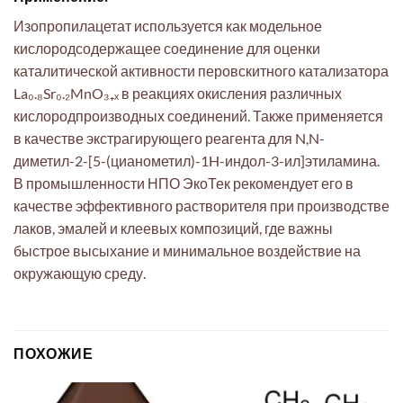
Изопропилацетат используется как модельное
кислородсодержащее соединение для оценки
каталитической активности перовскитного катализатора
La₀.₈Sr₀.₂MnO₃₊ₓ в реакциях окисления различных
кислородпроизводных соединений. Также применяется
в качестве экстрагирующего реагента для N,N-
диметил-2-[5-(цианометил)-1H-индол-3-ил]этиламина.
В промышленности НПО ЭкоТек рекомендует его в
качестве эффективного растворителя при производстве
лаков, эмалей и клеевых композиций, где важны
быстрое высыхание и минимальное воздействие на
окружающую среду.
ПОХОЖИЕ