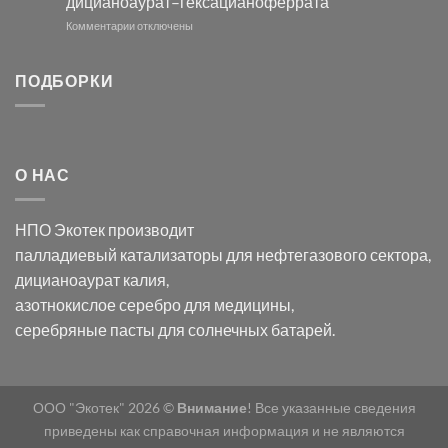
дицианоаурат–гексацианоферрата
серебра
помощью
и
модификации
к
Комментарии
отключены
хлорида
Ацетата
записи
серебра:
Церия
Синтез
последствия
(III)-
золотых
ПОДБОРКИ
для
CeO₂
нанопроводов
нанонауки
для
с
разложения
использованием
нескольких
полупогружённых
органических
нанопористых
О НАС
загрязнителей
шаблонов
из
анодного
НПО Экотек производит
оксида
алюминия
палладиевый катализаторы
для нефтегазового сектора,
в
дицианоаурат калия
,
электролите
калий
азотнокислое серебро
для медицины,
дицианоаурат–
серебряные пасты
для солнечных батарей.
гексацианоферрата
ООО "Экотек" 2026 ©
Внимание
! Все указанные сведения
приведены как справочная информация и не являются