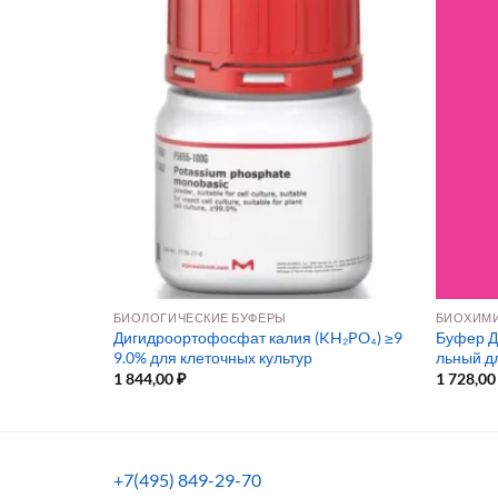
БИОЛОГИЧЕСКИЕ БУФЕРЫ
БИОХИМИ
9.0% для кле
Дигидроортофосфат калия (KH₂PO₄) ≥9
Буфер Д
9.0% для клеточных культур
льный д
1 844,00
₽
1 728,0
+7(495) 849-29-70