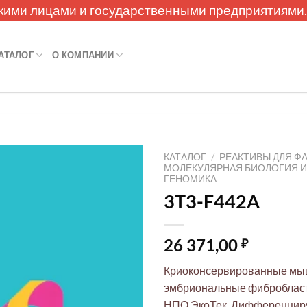
кими лицами и государственными предприятиями
АТАЛОГ
О КОМПАНИИ
КАТАЛОГ
/
РЕАКТИВЫ ДЛЯ Ф
МОЛЕКУЛЯРНАЯ БИОЛОГИЯ 
ГЕНОМИКА
3T3-F442A
26 371,00
₽
Криоконсервированные м
эмбриональные фибробласт
НПО ЭкоТек. Дифференциру