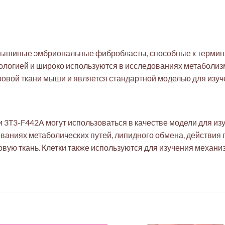
 мышиные эмбриональные фибробласты, способные к терми
логией и широко используются в исследованиях метаболи
ровой ткани мыши и является стандартной моделью для изуч
 3T3-F442A могут использоваться в качестве модели для и
аниях метаболических путей, липидного обмена, действия г
вую ткань. Клетки также используются для изучения механи