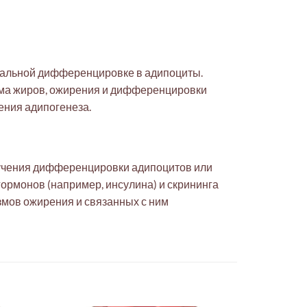
нальной дифференцировке в адипоциты.
зма жиров, ожирения и дифференцировки
ения адипогенеза.
зучения дифференцировки адипоцитов или
ормонов (например, инсулина) и скрининга
змов ожирения и связанных с ним