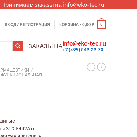
. Принимаем заказы на
info@eko-tec.ru
0
ВХОД / РЕГИСТРАЦИЯ
КОРЗИНА /
0,00
₽
info@eko-tec.ru
ЗАКАЗЫ НА
+7 (495) 849-29-70
АРМАЦЕВТИКИ
/
И ФУНКЦИОНАЛЬНАЯ
ышиные
ы 3T3-F442A от
ются в адипоциты,