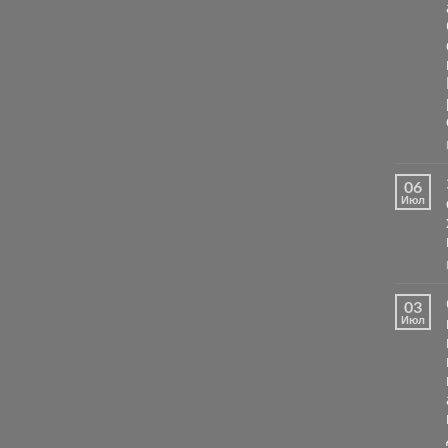
06
Июл
03
Июл