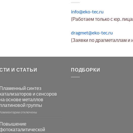
info@eko-tec.ru
(Работаем только с юр. лиц
dragmet@eko-tec.ru
(Заявки по драгметаллам и 
СТИ И СТАТЬИ
ПОДБОРКИ
Пламенный синтез
катализаторов и сенсоров
на основе металлов
платиновой группы
к
Комментарии
отключены
записи
Пламенный
Повышение
синтез
фотокаталитической
катализаторов