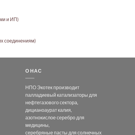
ами и ИП)
их соединениям)
О НАС
НПО Экотек производит
палладиевый катализаторы
для
нефтегазового сектора,
дицианоаурат калия
,
азотнокислое серебро
для
медицины,
серебряные пасты
для солнечных