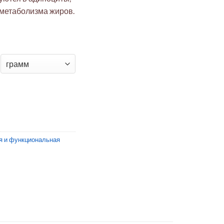
 метаболизма жиров.
A
я и функциональная