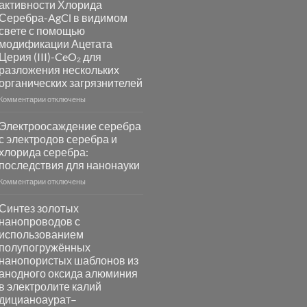
активности Хлорида
и
Серебра-AgCl в видимом
сенсоров
свете с помощью
на
модификации Ацетата
основе
Церия (III)-CeO₂ для
металлов
разложения нескольких
платиновой
группы
органических загрязнителей
к
Комментарии
отключены
записи
Повышение
Электроосаждение серебра
фотокаталитической
с электродов серебра и
активности
хлорида серебра:
Хлорида
последствия для нанонауки
Серебра-
AgCl
к
Комментарии
отключены
в
записи
видимом
Электроосаждение
Синтез золотых
свете
серебра
нанопроводов с
с
с
использованием
помощью
электродов
полупогружённых
модификации
серебра
нанопористых шаблонов из
Ацетата
и
анодного оксида алюминия
Церия
хлорида
в электролите калий
(III)-
серебра:
CeO₂
дицианоаурат–
последствия