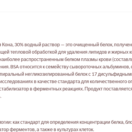
 Кона, 30% водный раствор — это очищенный белок, получе
ющей тепловой обработкой для удаления липидов и жирных к
 наиболее распространенным белком плазмы крови (составля
ния. BSA относится к семейству сывороточных альбуминов, с
спиральный негликозилированный белок с 17 дисульфидными
сследованиях в качестве стандарта для количественного о
к стабилизатор в ферментных реакциях. Продукт поставляетс
.
огии: как стандарт для определения концентрации белка, 
атор ферментов, а также в культурах клеток.