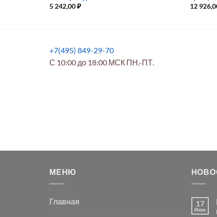
5 242,00
₽
12 926,
+7(495) 849-29-70
С 10:00 до 18:00 МСК ПН.-ПТ.
МЕНЮ
НОВО
Главная
17
Июн