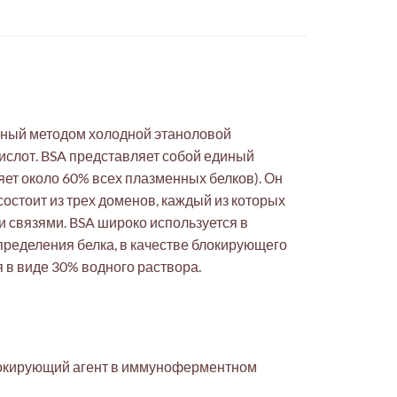
нный методом холодной этаноловой
ислот. BSA представляет собой единый
ет около 60% всех плазменных белков). Он
остоит из трех доменов, каждый из которых
 связями. BSA широко используется в
пределения белка, в качестве блокирующего
я в виде 30% водного раствора.
блокирующий агент в иммуноферментном