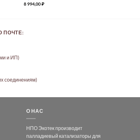
8 994,00
₽
 ПОЧТЕ:
ами и ИП)
их соединениям)
О НАС
НПО Экотек производит
палладиевый катализаторы
для