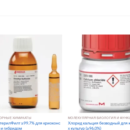
ОРНЫЕ ХИМИКАТЫ
ерилФилт ≥99.7% для криоконс
Хлорид кальция безводный для 
 и гибридом
х культур (≥96,0%)