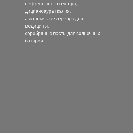
нефтегазового сектора,
дицианоаурат калия
,
азотнокислое серебро
для
медицины,
серебряные пасты
для солнечных
батарей.