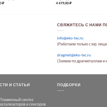
00
₽
4 479,00
₽
СВЯЖИТЕСЬ С НАМИ ПО
info@eko-tec.ru
(Работаем только с юр. лиц
dragmet@eko-tec.ru
(Заявки по драгметаллам и 
СТИ И СТАТЬИ
ПОДБОРКИ
Пламенный синтез
катализаторов и сенсоров