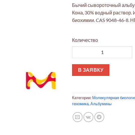
Бычий сывороточный альбум
Кона, 30% водный раствор. 
биохимии. CAS 9048-46-8. Н
Количество
Количество товара Бычий сы
В ЗАЯВКУ
Категории:
Молекулярная биологи
геномика
,
Альбумины