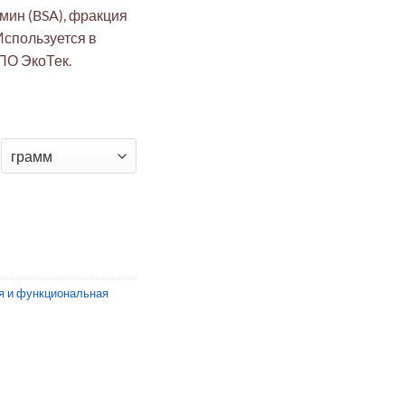
ин (BSA), фракция
Используется в
ПО ЭкоТек.
вороточный альбумин (BSA), фракция Кона, 30% водный раств
я и функциональная