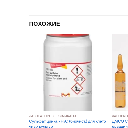
ПОХОЖИЕ
МОЛЕКУЛЯРНАЯ БИОЛОГИЯ И ФУНКЦИОНАЛЬНАЯ ГЕНОМИКА
ЛАБОРАТОРНЫЕ ХИМИКАТЫ
ЛАБОРАТ
99% для клет
Сульфат цинка 7H₂O (биочист.) для клето
ДМСО Ст
5)
чных культур
ервации