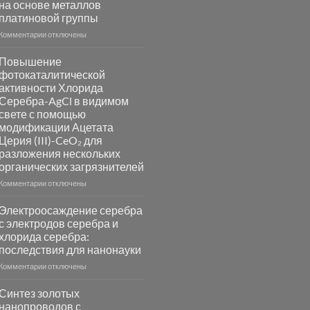
на основе металлов
платиновой группы
к
Комментарии
отключены
записи
Пламенный
Повышение
синтез
фотокаталитической
катализаторов
активности Хлорида
и
Серебра-AgCl в видимом
сенсоров
свете с помощью
на
модификации Ацетата
основе
Церия (III)-CeO₂ для
металлов
разложения нескольких
платиновой
группы
органических загрязнителей
к
Комментарии
отключены
записи
Повышение
Электроосаждение серебра
фотокаталитической
с электродов серебра и
активности
хлорида серебра:
Хлорида
последствия для нанонауки
Серебра-
AgCl
к
Комментарии
отключены
в
записи
видимом
Электроосаждение
Синтез золотых
свете
серебра
нанопроводов с