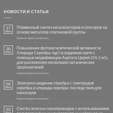
НОВОСТИ И СТАТЬИ
Пламенный синтез катализаторов и сенсоров на
17
Июн
основе металлов платиновой группы
к
Комментарии
отключены
записи
Пламенный
Повышение фотокаталитической активности
30
синтез
Июл
Хлорида Серебра-AgCl в видимом свете с
катализаторов
помощью модификации Ацетата Церия (III)-CeO₂
и
для разложения нескольких органических
сенсоров
загрязнителей
на
основе
к
Комментарии
отключены
металлов
записи
платиновой
Повышение
Электроосаждение серебра с электродов
06
группы
фотокаталитической
Июл
серебра и хлорида серебра: последствия для
активности
нанонауки
Хлорида
к
Комментарии
Серебра-
отключены
записи
AgCl
Электроосаждение
в
Синтез золотых нанопроводов с использованием
03
серебра
видимом
Июл