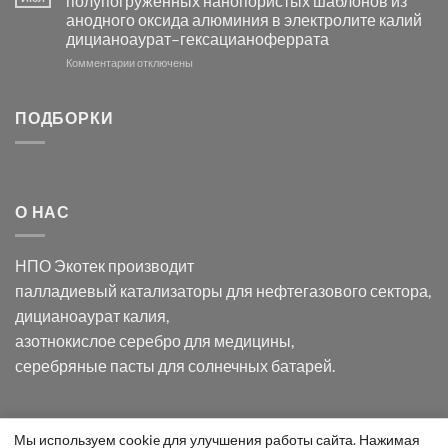
полупогружённых нанопористых шаблонов из
с
свете
анодного оксида алюминия в электролите калий
электродов
с
дицианоаурат–гексацианоферрата
серебра
помощью
и
модификации
к
Комментарии
отключены
хлорида
Ацетата
записи
серебра:
Церия
Синтез
последствия
(III)-
золотых
ПОДБОРКИ
для
CeO₂
нанопроводов
нанонауки
для
с
разложения
использованием
нескольких
полупогружённых
органических
нанопористых
О НАС
загрязнителей
шаблонов
из
анодного
НПО Экотек производит
оксида
алюминия
палладиевый катализаторы
для нефтегазового сектора,
в
дицианоаурат калия
,
электролите
калий
азотнокислое серебро
для медицины,
дицианоаурат–
серебряные пасты
для солнечных батарей.
гексацианоферрата
Уведомление
Мы используем cookie для улучшения работы сайта. Нажимая
ООО "Экотек" 2026 ©
Внимание
! Все указанные сведения