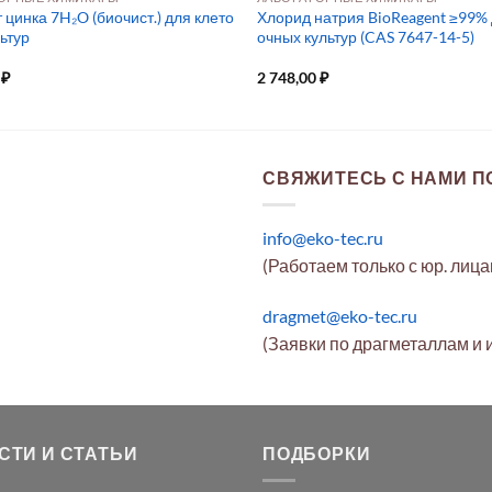
цинка 7H₂O (биочист.) для клето
Хлорид натрия BioReagent ≥99% 
ьтур
очных культур (CAS 7647-14-5)
0
₽
2 748,00
₽
СВЯЖИТЕСЬ С НАМИ ПО
info@eko-tec.ru
(Работаем только с юр. лиц
dragmet@eko-tec.ru
(Заявки по драгметаллам и 
СТИ И СТАТЬИ
ПОДБОРКИ