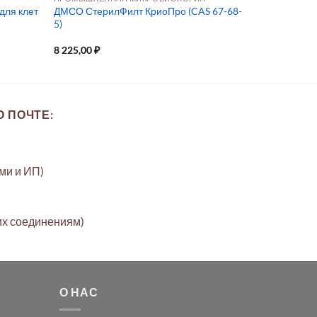
для клет
ДМСО СтерилФилт КриоПро (CAS 67-68-
5)
8 225,00
₽
 ПОЧТЕ:
ами и ИП)
их соединениям)
О НАС