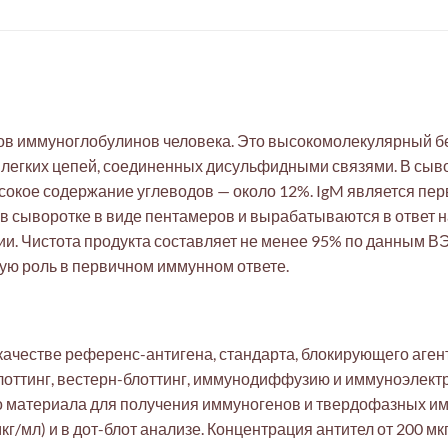
ов иммуноглобулинов человека. Это высокомолекулярный бе
 легких цепей, соединенных дисульфидными связями. В сыв
ысокое содержание углеводов — около 12%. IgM является 
 сыворотке в виде пентамеров и вырабатываются в ответ на
и. Чистота продукта составляет не менее 95% по данным ВЭ
ую роль в первичном иммунном ответе.
ачестве референс-антигена, стандарта, блокирующего агент
лоттинг, вестерн-блоттинг, иммунодиффузию и иммуноэлект
о материала для получения иммуногенов и твердофазных им
кг/мл) и в дот-блот анализе. Концентрация антител от 200 м