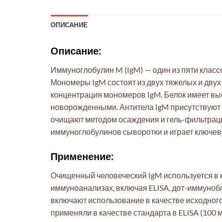
ОПИСАНИЕ
Описание:
Иммуноглобулин M (IgM) — один из пяти класс
Мономеры IgM состоят из двух тяжелых и двух
концентрация мономеров IgM. Белок имеет в
новорожденными. Антитела IgM присутствуют в
очищают методом осаждения и гель-фильтраци
иммуноглобулинов сыворотки и играет ключев
Применение:
Очищенный человеческий IgM используется в к
иммуноанализах, включая ELISA, дот-иммуноб
включают использование в качестве исходног
применяли в качестве стандарта в ELISA (100 м