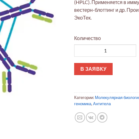
(HPLC). Применяется в имму
вестерн-блоттинг и др. Пр
ЭкоТек.
Количество
Количество товара IgM из с
В ЗАЯВКУ
Категории:
Молекулярная биологи
геномика
,
Антитела