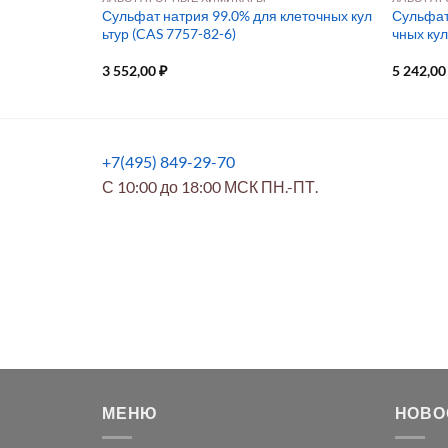
ия NH₄H₂PO
Сульфат натрия 99.0% для клеточных кул
Сульфат 
ьтур (CAS 7757-82-6)
чных кул
3 552,00
₽
5 242,0
+7(495) 849-29-70
С 10:00 до 18:00 МСК ПН.-ПТ.
МЕНЮ
НОВО