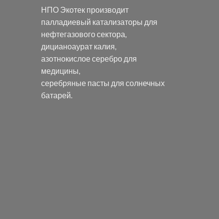
НПО Экотек производит
палладиевый катализаторы
для
нефтегазового сектора,
дицианоаурат калия
,
азотнокислое серебро
для
медицины,
серебряные пасты
для солнечных
батарей.