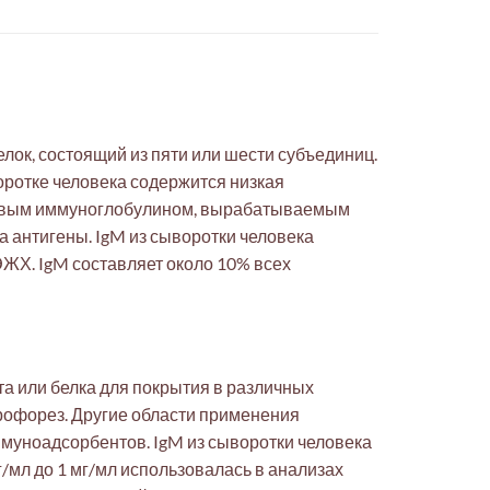
лок, состоящий из пяти или шести субъединиц.
оротке человека содержится низкая
первым иммуноглобулином, вырабатываемым
 антигены. IgM из сыворотки человека
ЖХ. IgM составляет около 10% всех
а или белка для покрытия в различных
рофорез. Другие области применения
муноадсорбентов. IgM из сыворотки человека
кг/мл до 1 мг/мл использовалась в анализах