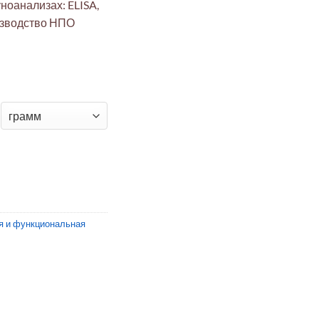
ноанализах: ELISA,
оизводство НПО
ыворотки человека
я и функциональная