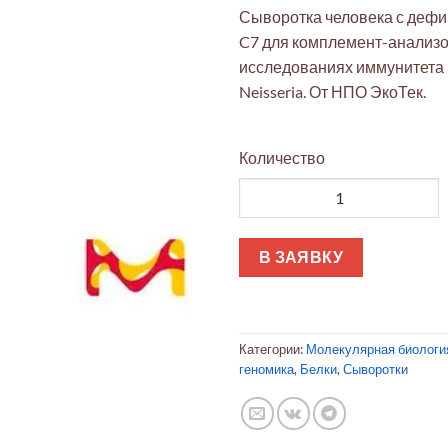
Сыворотка человека с деф
C7 для комплемент-анализо
исследованиях иммунитета
Neisseria. От НПО ЭкоТек.
Количество
Количество товара Сыворотк
В ЗАЯВКУ
Категории:
Молекулярная биологи
геномика
,
Белки
,
Сыворотки