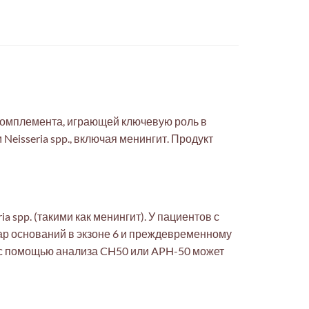
комплемента, играющей ключевую роль в
eisseria spp., включая менингит. Продукт
spp. (такими как менингит). У пациентов с
ар оснований в экзоне 6 и преждевременному
ia с помощью анализа CH50 или APH-50 может