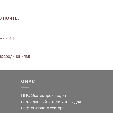
 ПОЧТЕ:
ами и ИП)
их соединениям)
О НАС
НПО Экотек производит
палладиевый катализаторы
для
нефтегазового сектора,