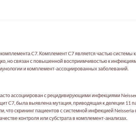
комплемента C7. Комплемент C7 является частью системы 
ко, но связан с повышенной восприимчивостью к инфекциям N
ммунологии и комплемент-ассоциированных заболеваний.
часто ассоциирован с рецидивирующими инфекциями Neisseria 
т C7, была выявлена мутация, приводящая к делеции 11 п
али, что скрининг пациентов с системной инфекцией Neisser
качестве контроля или субстрата в комплемент-анализах.