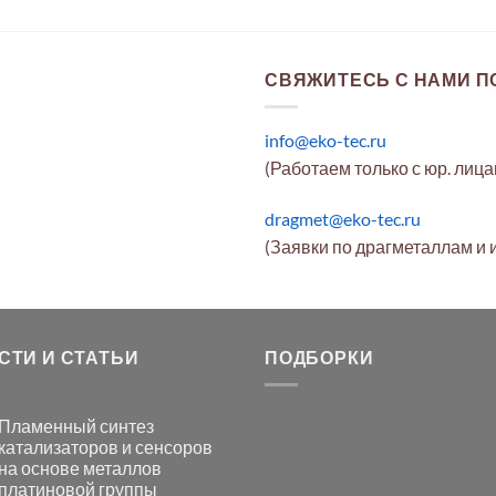
СВЯЖИТЕСЬ С НАМИ ПО
info@eko-tec.ru
(Работаем только с юр. лиц
dragmet@eko-tec.ru
(Заявки по драгметаллам и 
СТИ И СТАТЬИ
ПОДБОРКИ
Пламенный синтез
катализаторов и сенсоров
на основе металлов
платиновой группы