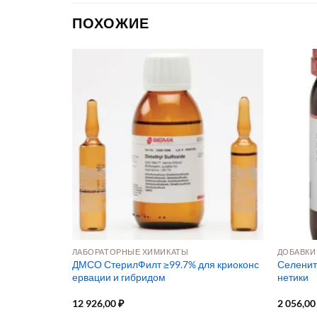
ПОХОЖИЕ
ЛАБОРАТОРНЫЕ ХИМИКАТЫ
ДОБАВКИ
ы для культи
ДМСО СтерилФилт ≥99.7% для криоконс
Селенит 
 CAS 7681-11
ервации и гибридом
нетики
12 926,00
₽
2 056,0