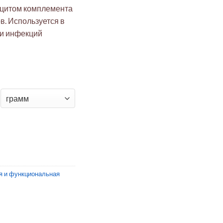
ицитом комплемента
в. Используется в
 и инфекций
а человека, дефицитная по комплементу C7
я и функциональная