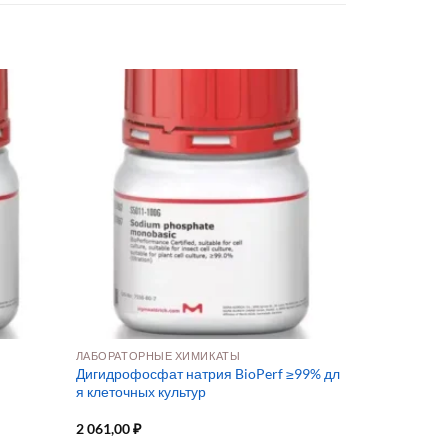
ЛАБОРАТОРНЫЕ ХИМИКАТЫ
Дигидрофосфат натрия BioPerf ≥99% дл
я клеточных культур
2 061,00
₽