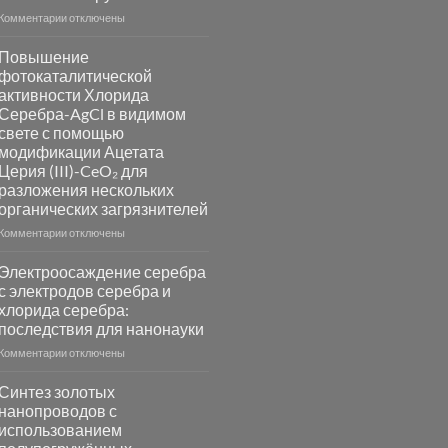
к
Комментарии
отключены
записи
Пламенный
Повышение
синтез
фотокаталитической
катализаторов
активности Хлорида
и
Серебра-AgCl в видимом
сенсоров
свете с помощью
на
модификации Ацетата
основе
Церия (III)-CeO₂ для
металлов
разложения нескольких
платиновой
группы
органических загрязнителей
к
Комментарии
отключены
записи
Повышение
Электроосаждение серебра
фотокаталитической
с электродов серебра и
активности
хлорида серебра:
Хлорида
последствия для нанонауки
Серебра-
AgCl
к
Комментарии
отключены
в
записи
видимом
Электроосаждение
Синтез золотых
свете
серебра
нанопроводов с
с
с
использованием
помощью
электродов