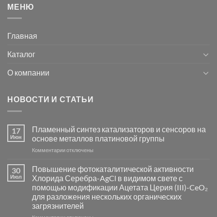
МЕНЮ
Главная
Каталог
О компании
НОВОСТИ И СТАТЬИ
Пламенный синтез катализаторов и сенсоров на
17
Июн
основе металлов платиновой группы
к
Комментарии
отключены
записи
Пламенный
Повышение фотокаталитической активности
30
синтез
Июл
Хлорида Серебра-AgCl в видимом свете с
катализаторов
помощью модификации Ацетата Церия (III)-CeO₂
и
для разложения нескольких органических
сенсоров
загрязнителей
на
основе
к