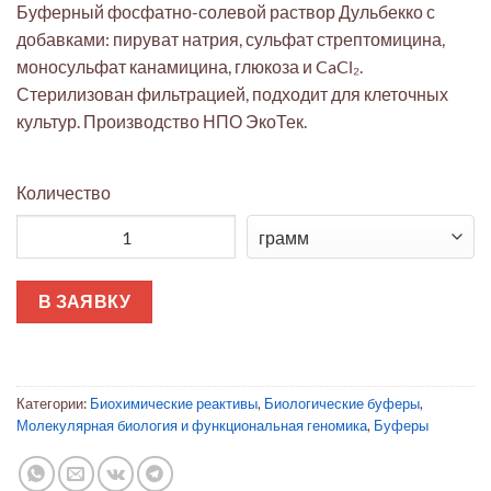
Буферный фосфатно-солевой раствор Дульбекко с
добавками: пируват натрия, сульфат стрептомицина,
моносульфат канамицина, глюкоза и CaCl₂.
Стерилизован фильтрацией, подходит для клеточных
культур. Производство НПО ЭкоТек.
Количество
Количество товара Буферный фосфатно-солевой раствор 
В ЗАЯВКУ
Категории:
Биохимические реактивы
,
Биологические буферы
,
Молекулярная биология и функциональная геномика
,
Буферы