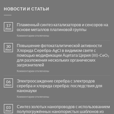
НОВОСТИ И СТАТЬИ
Пламенный синтез катализаторов и сенсоров на
17
Июн
основе металлов платиновой группы
к
Комментарии
отключены
записи
Пламенный
Повышение фотокаталитической активности
30
синтез
Июл
Хлорида Серебра-AgCl в видимом свете с
катализаторов
помощью модификации Ацетата Церия (III)-CeO₂
и
для разложения нескольких органических
сенсоров
загрязнителей
на
основе
к
Комментарии
отключены
металлов
записи
платиновой
Повышение
Электроосаждение серебра с электродов
06
группы
фотокаталитической
Июл
серебра и хлорида серебра: последствия для
активности
нанонауки
Хлорида
к
Комментарии
Серебра-
отключены
записи
AgCl
Электроосаждение
в
Синтез золотых нанопроводов с использованием
03
серебра
видимом
Июл
полупогружённых нанопористых шаблонов из
с
свете