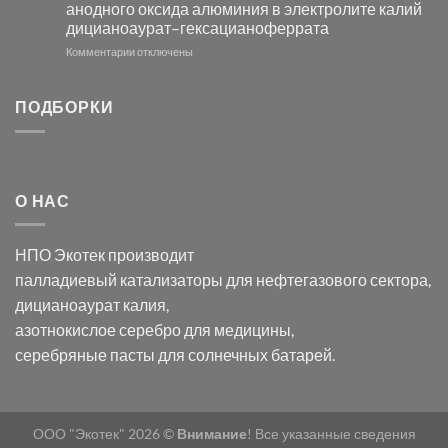
анодного оксида алюминия в электролите калий
электродов
с
дицианоаурат–гексацианоферрата
серебра
помощью
и
модификации
к
Комментарии
отключены
хлорида
Ацетата
записи
серебра:
Церия
Синтез
последствия
(III)-
золотых
ПОДБОРКИ
для
CeO₂
нанопроводов
нанонауки
для
с
разложения
использованием
нескольких
полупогружённых
органических
нанопористых
О НАС
загрязнителей
шаблонов
из
анодного
НПО Экотек производит
оксида
алюминия
палладиевый катализаторы
для нефтегазового сектора,
в
дицианоаурат калия
,
электролите
калий
азотнокислое серебро
для медицины,
дицианоаурат–
серебряные пасты
для солнечных батарей.
гексацианоферрата
ООО "Экотек" 2026 ©
Внимание
! Все указанные сведения