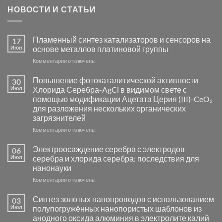
НОВОСТИ И СТАТЬИ
Пламенный синтез катализаторов и сенсоров на
17
Июн
основе металлов платиновой группы
к
Комментарии
отключены
записи
Пламенный
Повышение фотокаталитической активности
30
синтез
Июл
Хлорида Серебра-AgCl в видимом свете с
катализаторов
помощью модификации Ацетата Церия (III)-CeO₂
и
для разложения нескольких органических
сенсоров
загрязнителей
на
основе
к
Комментарии
отключены
металлов
записи
платиновой
Повышение
Электроосаждение серебра с электродов
06
группы
фотокаталитической
Июл
серебра и хлорида серебра: последствия для
активности
нанонауки
Хлорида
к
Комментарии
Серебра-
отключены
записи
AgCl
Электроосаждение
в
Синтез золотых нанопроводов с использованием
03
серебра
видимом
Июл
полупогружённых нанопористых шаблонов из
с
свете
анодного оксида алюминия в электролите калий
электродов
с