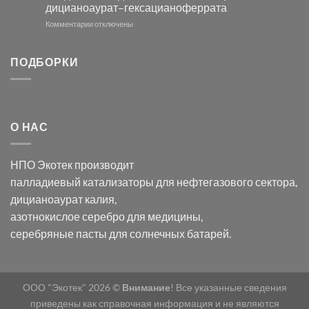
дицианоаурат–гексацианоферрата
серебра
помощью
и
модификации
к
Комментарии
отключены
хлорида
Ацетата
записи
серебра:
Церия
Синтез
последствия
(III)-
золотых
ПОДБОРКИ
для
CeO₂
нанопроводов
нанонауки
для
с
разложения
использованием
нескольких
полупогружённых
органических
нанопористых
О НАС
загрязнителей
шаблонов
из
анодного
НПО Экотек производит
оксида
алюминия
палладиевый катализаторы
для нефтегазового сектора,
в
дицианоаурат калия
,
электролите
калий
азотнокислое серебро
для медицины,
дицианоаурат–
серебряные пасты
для солнечных батарей.
гексацианоферрата
ООО "Экотек" 2026 ©
Внимание
! Все указанные сведения
приведены как справочная информация и не являются