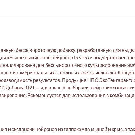
анную бессывороточную добавку, разработанную для выдел
длительное выживание нейронов in vitro и поддерживает п
21 валидирована для бессывороточного культивирования эм
нных из эмбриональных стволовых клеток человека. Концент
роизводимость результатов. Продукция НПО ЭкоТек гаранти
MP. Добавка N21 — идеальный выбор для нейробиологическ
ивирования. Рекомендуется для использования в комбинаци
ия и экспансии нейронов из гиппокампа мышей и крыс, а та