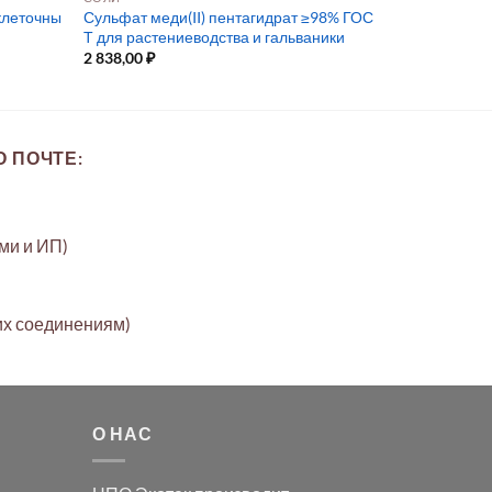
клеточны
Сульфат меди(II) пентагидрат ≥98% ГОС
Т для растениеводства и гальваники
2 838,00
₽
 ПОЧТЕ:
ами и ИП)
их соединениям)
О НАС