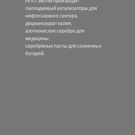
НПО Экотек производит
палладиевый катализаторы
для
нефтегазового сектора,
дицианоаурат калия
,
азотнокислое серебро
для
медицины,
серебряные пасты
для солнечных
батарей.