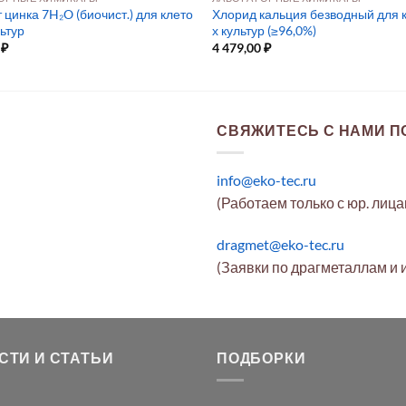
цинка 7H₂O (биочист.) для клето
Хлорид кальция безводный для 
ьтур
х культур (≥96,0%)
0
₽
4 479,00
₽
СВЯЖИТЕСЬ С НАМИ ПО
info@eko-tec.ru
(Работаем только с юр. лиц
dragmet@eko-tec.ru
(Заявки по драгметаллам и 
СТИ И СТАТЬИ
ПОДБОРКИ