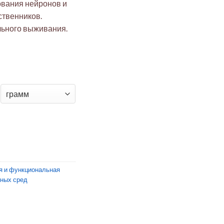
ования нейронов и
ственников.
льного выживания.
21 для культуральных сред (50X)
я и функциональная
ьных сред