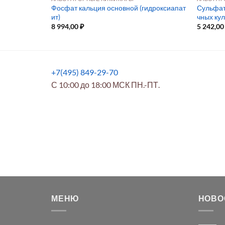
 ≥99.5% для
Фосфат кальция основной (гидроксиапат
Сульфат 
ектор
ит)
чных кул
8 994,00
₽
5 242,0
+7(495) 849-29-70
С 10:00 до 18:00 МСК ПН.-ПТ.
МЕНЮ
НОВО