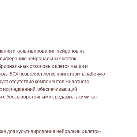
ения и культивирования нейронов из
ролиферацию нейрональных клеток-
бриональных стволовых клеток мыши и
рат 50X позволяет легко приготовить рабочую
рует отсутствие компонентов животного
их исследований, обеспечивающий
и с бессывороточными средами, такими как
кже для культивирования нейральных клеток-