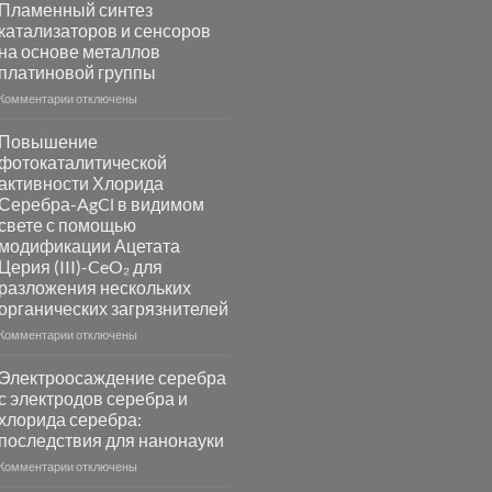
Пламенный синтез
катализаторов и сенсоров
на основе металлов
платиновой группы
к
Комментарии
отключены
записи
Пламенный
Повышение
синтез
фотокаталитической
катализаторов
активности Хлорида
и
Серебра-AgCl в видимом
сенсоров
свете с помощью
на
модификации Ацетата
основе
Церия (III)-CeO₂ для
металлов
разложения нескольких
платиновой
группы
органических загрязнителей
к
Комментарии
отключены
записи
Повышение
Электроосаждение серебра
фотокаталитической
с электродов серебра и
активности
хлорида серебра:
Хлорида
последствия для нанонауки
Серебра-
AgCl
к
Комментарии
отключены
в
записи