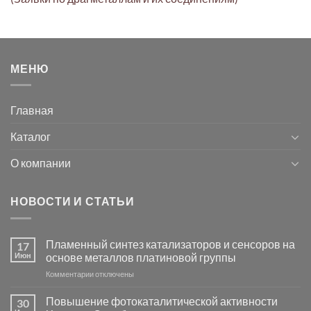
МЕНЮ
Главная
Каталог
О компании
НОВОСТИ И СТАТЬИ
Пламенный синтез катализаторов и сенсоров на
17
Июн
основе металлов платиновой группы
к
Комментарии
отключены
записи
Пламенный
Повышение фотокаталитической активности
30
синтез