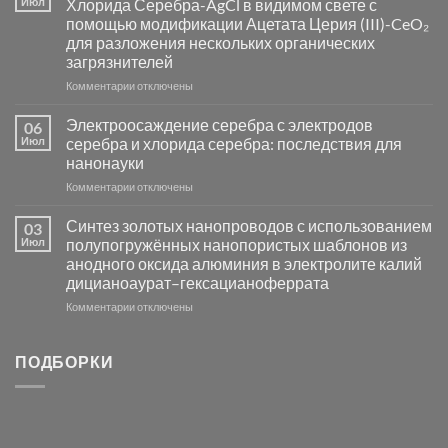
Июл
Хлорида Серебра-AgCl в видимом свете с
катализаторов
помощью модификации Ацетата Церия (III)-CeO₂
и
для разложения нескольких органических
сенсоров
загрязнителей
на
основе
к
Комментарии
отключены
металлов
записи
платиновой
Повышение
Электроосаждение серебра с электродов
06
группы
фотокаталитической
Июл
серебра и хлорида серебра: последствия для
активности
нанонауки
Хлорида
к
Комментарии
Серебра-
отключены
записи
AgCl
Электроосаждение
в
Синтез золотых нанопроводов с использованием
03
серебра
видимом
Июл
полупогружённых нанопористых шаблонов из
с
свете
анодного оксида алюминия в электролите калий
электродов
с
дицианоаурат–гексацианоферрата
серебра
помощью
и
модификации
к
Комментарии
отключены
хлорида
Ацетата
записи
серебра:
Церия
Синтез
последствия
(III)-
золотых
ПОДБОРКИ
для
CeO₂
нанопроводов
нанонауки
для
с
разложения
использованием
нескольких
полупогружённых
органических
нанопористых