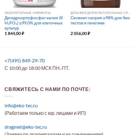
ЛАБОРАТОРНЫЕ ХИМИКАТЫ
ДОБАВКИ ДЛЯ КУЛЬТУРАЛЬНЫХ СРЕД
Дигидроортофосфат калия (K
Селенит натрия ≥98% для био
H₂PO₄) ≥99.0% для клеточных
тестов и генетики
культур
1 844,00
₽
2 056,00
₽
+7(495) 849-29-70
С 10:00 до 18:00 МСК ПН.-ПТ.
СВЯЖИТЕСЬ С НАМИ ПО ПОЧТЕ:
info@eko-tec.ru
(Работаем только с юр. лицами и ИП)
dragmet@eko-tec.ru
(Заявки по драгметаллам и их соединениям)