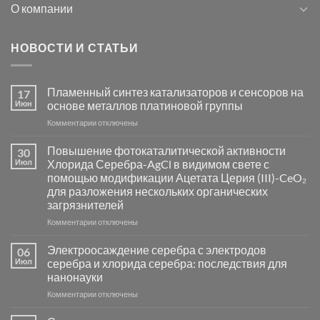
О компании
НОВОСТИ И СТАТЬИ
Пламенный синтез катализаторов и сенсоров на
17
Июн
основе металлов платиновой группы
к
Комментарии
отключены
записи
Пламенный
Повышение фотокаталитической активности
30
синтез
Июл
Хлорида Серебра-AgCl в видимом свете с
катализаторов
помощью модификации Ацетата Церия (III)-CeO₂
и
для разложения нескольких органических
сенсоров
загрязнителей
на
основе
к
Комментарии
отключены
металлов
записи
платиновой
Повышение
Электроосаждение серебра с электродов
06
группы
фотокаталитической
Июл
серебра и хлорида серебра: последствия для
активности
нанонауки
Хлорида
к
Комментарии
Серебра-
отключены
записи
AgCl
Электроосаждение
в