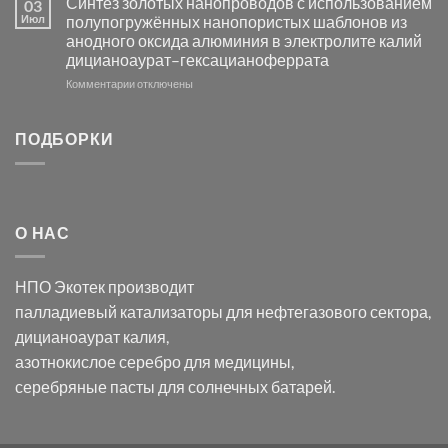
Синтез золотых нанопроводов с использованием
03
серебра
видимом
Июл
полупогружённых нанопористых шаблонов из
с
свете
анодного оксида алюминия в электролите калий
электродов
с
дицианоаурат–гексацианоферрата
серебра
помощью
и
модификации
к
Комментарии
отключены
хлорида
Ацетата
записи
серебра:
Церия
Синтез
последствия
(III)-
золотых
ПОДБОРКИ
для
CeO₂
нанопроводов
нанонауки
для
с
разложения
использованием
нескольких
полупогружённых
органических
нанопористых
О НАС
загрязнителей
шаблонов
из
анодного
НПО Экотек производит
оксида
алюминия
палладиевый катализаторы
для нефтегазового сектора,
в
дицианоаурат калия
,
электролите
калий
азотнокислое серебро
для медицины,
дицианоаурат–
серебряные пасты
для солнечных батарей.
гексацианоферрата