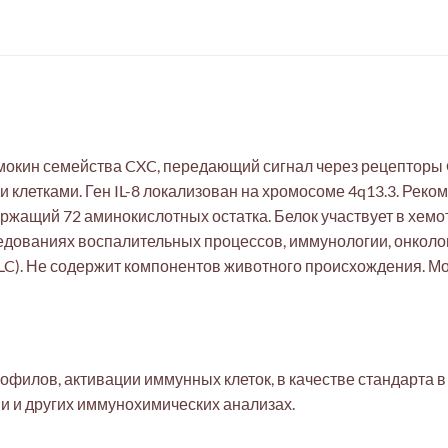
емокин семейства CXC, передающий сигнал через рецепторы 
клетками. Ген IL-8 локализован на хромосоме 4q13.3. Реком
держащий 72 аминокислотных остатка. Белок участвует в хем
ледованиях воспалительных процессов, иммунологии, онкол
HPLC). Не содержит компонентов животного происхождения. Мо
илов, активации иммунных клеток, в качестве стандарта в EL
ии и других иммунохимических анализах.