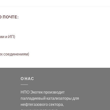
 ПОЧТЕ:
ами и ИП)
их соединениям)
О НАС
НПО Экотек производит
палладиевый катализаторы
для
нефтегазового сектора,