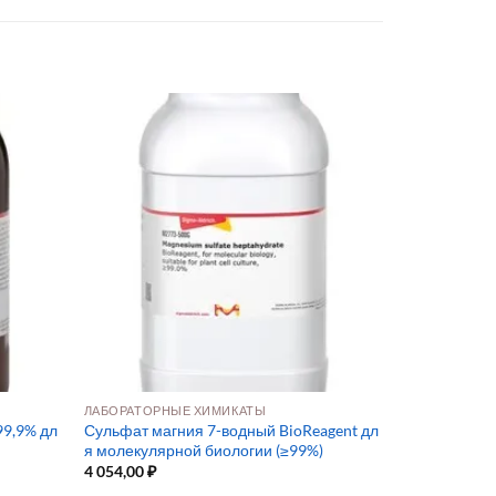
ЛАБОРАТОРНЫЕ ХИМИКАТЫ
99,9% дл
Сульфат магния 7-водный BioReagent дл
я молекулярной биологии (≥99%)
4 054,00
₽