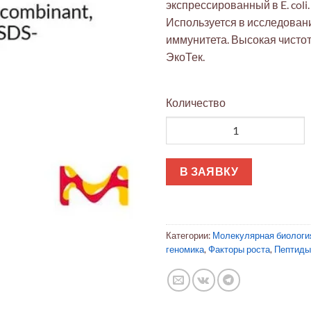
экспрессированный в E. coli. 
Используется в исследован
иммунитета. Высокая чисто
ЭкоТек.
Количество
Количество товара Интерлейки
В ЗАЯВКУ
Категории:
Молекулярная биологи
геномика
,
Факторы роста
,
Пептиды