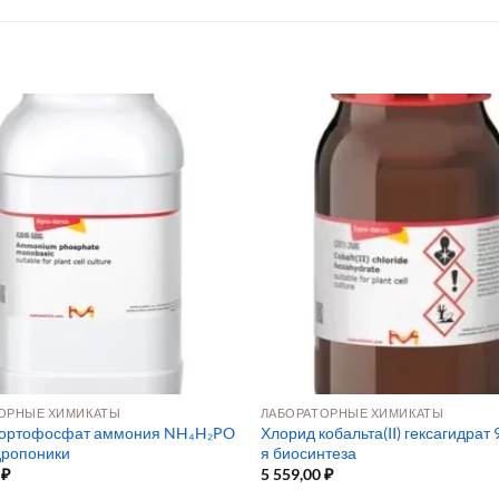
ОРНЫЕ ХИМИКАТЫ
ЛАБОРАТОРНЫЕ ХИМИКАТЫ
оортофосфат аммония NH₄H₂PO
Хлорид кобальта(II) гексагидрат 
дропоники
я биосинтеза
0
₽
5 559,00
₽