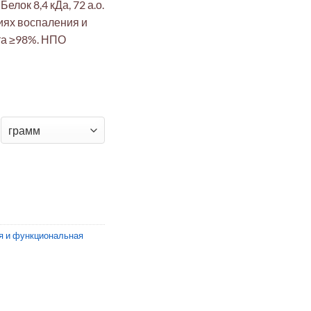
Белок 8,4 кДа, 72 а.о.
иях воспаления и
та ≥98%. НПО
н-8 (IL-8) человека
я и функциональная