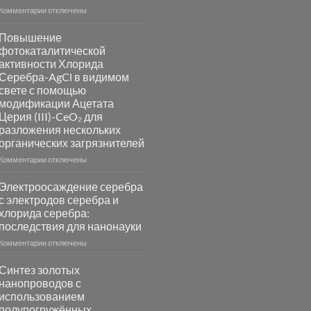
к
Комментарии
отключены
записи
Пламенный
Повышение
синтез
фотокаталитической
катализаторов
активности Хлорида
и
Серебра-AgCl в видимом
сенсоров
свете с помощью
на
модификации Ацетата
основе
Церия (III)-CeO₂ для
металлов
разложения нескольких
платиновой
группы
органических загрязнителей
к
Комментарии
отключены
записи
Повышение
Электроосаждение серебра
фотокаталитической
с электродов серебра и
активности
хлорида серебра:
Хлорида
последствия для нанонауки
Серебра-
AgCl
к
Комментарии
отключены
в
записи
видимом
Электроосаждение
Синтез золотых
свете
серебра
нанопроводов с
с
с
использованием
помощью
электродов
полупогружённых