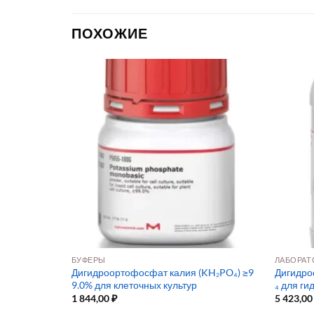
ПОХОЖИЕ
БУФЕРЫ
ЛАБОРАТ
 культивиров
Дигидроортофосфат калия (KH₂PO₄) ≥9
Дигидр
9.0% для клеточных культур
₄ для ги
1 844,00
₽
5 423,0