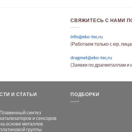
СВЯЖИТЕСЬ С НАМИ ПО
info@eko-tec.ru
(Работаем только с юр. лиц
dragmet@eko-tec.ru
(Заявки по драгметаллам и 
СТИ И СТАТЬИ
ПОДБОРКИ
Пламенный синтез
катализаторов и сенсоров
на основе металлов
платиновой группы