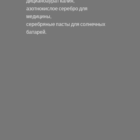
дицианоаурат калия
,
азотнокислое серебро
для
медицины,
серебряные пасты
для солнечных
батарей.