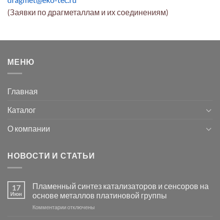
(Заявки по драгметаллам и их соединениям)
МЕНЮ
Главная
Каталог
О компании
НОВОСТИ И СТАТЬИ
Пламенный синтез катализаторов и сенсоров на
17
Июн
основе металлов платиновой группы
к
Комментарии
отключены
записи