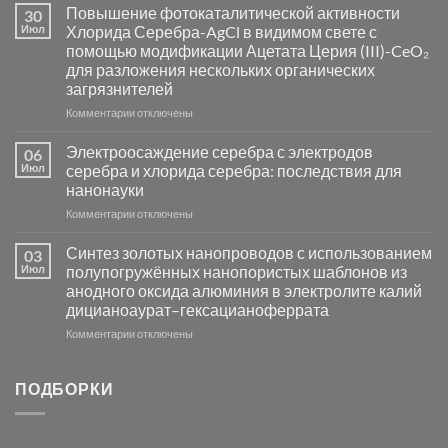
Пламенный
Повышение фотокаталитической активности
30
синтез
Июл
Хлорида Серебра-AgCl в видимом свете с
катализаторов
помощью модификации Ацетата Церия (III)-CeO₂
и
для разложения нескольких органических
сенсоров
загрязнителей
на
основе
к
Комментарии
отключены
металлов
записи
платиновой
Повышение
Электроосаждение серебра с электродов
06
группы
фотокаталитической
Июл
серебра и хлорида серебра: последствия для
активности
нанонауки
Хлорида
к
Комментарии
Серебра-
отключены
записи
AgCl
Электроосаждение
в
Синтез золотых нанопроводов с использованием
03
серебра
видимом
Июл
полупогружённых нанопористых шаблонов из
с
свете
анодного оксида алюминия в электролите калий
электродов
с
дицианоаурат–гексацианоферрата
серебра
помощью
и
модификации
к
Комментарии
отключены
хлорида
Ацетата
записи
серебра:
Церия
Синтез
последствия
(III)-
золотых
ПОДБОРКИ
для
CeO₂
нанопроводов
нанонауки
для
с
разложения
использованием