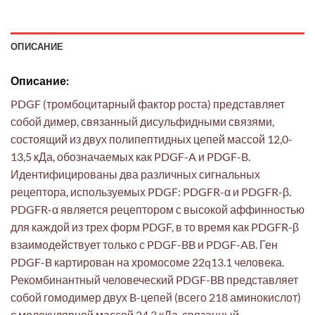
ОПИСАНИЕ
Описание:
PDGF (тромбоцитарный фактор роста) представляет
собой димер, связанный дисульфидными связями,
состоящий из двух полипептидных цепей массой 12,0-
13,5 кДа, обозначаемых как PDGF-A и PDGF-B.
Идентифицированы два различных сигнальных
рецептора, используемых PDGF: PDGFR-α и PDGFR-β.
PDGFR-α является рецептором с высокой аффинностью
для каждой из трех форм PDGF, в то время как PDGFR-β
взаимодействует только с PDGF-BB и PDGF-AB. Ген
PDGF-B картирован на хромосоме 22q13.1 человека.
Рекомбинантный человеческий PDGF-BB представляет
собой гомодимер двух B-цепей (всего 218 аминокислот)
с молекулярной массой 24,3 кДа, связанный