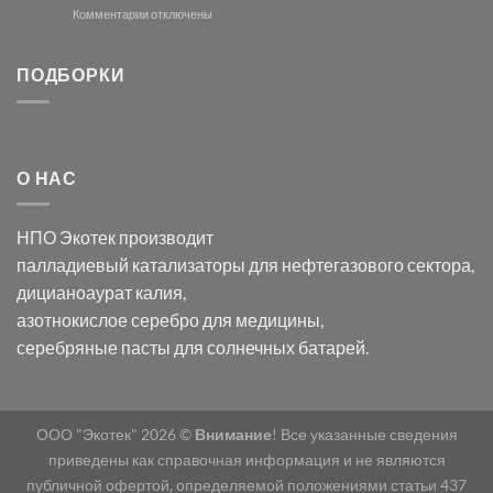
и
модификации
к
Комментарии
отключены
хлорида
Ацетата
записи
серебра:
Церия
Синтез
последствия
(III)-
золотых
ПОДБОРКИ
для
CeO₂
нанопроводов
нанонауки
для
с
разложения
использованием
нескольких
полупогружённых
органических
нанопористых
О НАС
загрязнителей
шаблонов
из
анодного
НПО Экотек производит
оксида
алюминия
палладиевый катализаторы
для нефтегазового сектора,
в
дицианоаурат калия
,
электролите
калий
азотнокислое серебро
для медицины,
дицианоаурат–
серебряные пасты
для солнечных батарей.
гексацианоферрата
ООО "Экотек" 2026 ©
Внимание
! Все указанные сведения
приведены как справочная информация и не являются
публичной офертой, определяемой положениями статьи 437