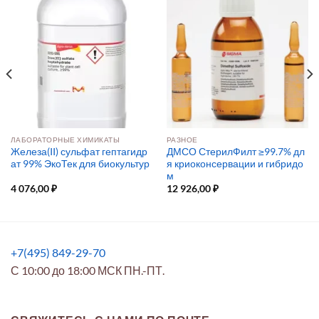
ЛАБОРАТОРНЫЕ ХИМИКАТЫ
РАЗНОЕ
Железа(II) сульфат гептагидр
ДМСО СтерилФилт ≥99.7% дл
ат 99% ЭкоТек для биокультур
я криоконсервации и гибридо
м
4 076,00
₽
12 926,00
₽
+7(495) 849-29-70
С 10:00 до 18:00 МСК ПН.-ПТ.