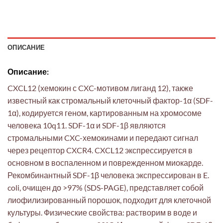
ОПИСАНИЕ
Описание:
CXCL12 (хемокин с CXC-мотивом лиганд 12), также
известный как стромальный клеточный фактор-1α (SDF-
1α), кодируется геном, картированным на хромосоме
человека 10q11. SDF-1α и SDF-1β являются
стромальными CXC-хемокинами и передают сигнал
через рецептор CXCR4. CXCL12 экспрессируется в
основном в воспаленном и поврежденном миокарде.
Рекомбинантный SDF-1β человека экспрессирован в E.
coli, очищен до >97% (SDS-PAGE), представляет собой
лиофилизированный порошок, подходит для клеточной
культуры. Физические свойства: растворим в воде и