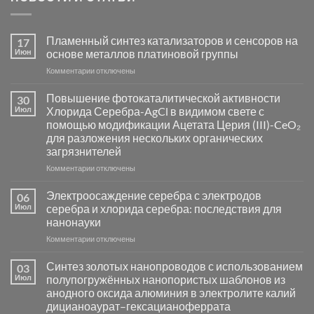
Пламенный синтез катализаторов и сенсоров на
17
Июн
основе металлов платиновой группы
к
Комментарии
отключены
записи
Пламенный
Повышение фотокаталитической активности
30
синтез
Июл
Хлорида Серебра-AgCl в видимом свете с
катализаторов
помощью модификации Ацетата Церия (III)-CeO₂
и
для разложения нескольких органических
сенсоров
загрязнителей
на
основе
к
Комментарии
отключены
металлов
записи
платиновой
Повышение
Электроосаждение серебра с электродов
06
группы
фотокаталитической
Июл
серебра и хлорида серебра: последствия для
активности
нанонауки
Хлорида
к
Комментарии
Серебра-
отключены
записи
AgCl
Электроосаждение
в
Синтез золотых нанопроводов с использованием
03
серебра
видимом
Июл
полупогружённых нанопористых шаблонов из
с
свете
анодного оксида алюминия в электролите калий
электродов
с
дицианоаурат–гексацианоферрата
серебра
помощью