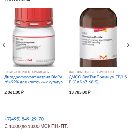
ЛАБОРАТОРНЫЕ ХИМИКАТЫ
ЛАБОРАТОРНЫЕ ХИМИКАТЫ
Дигидрофосфат натрия BioPe
ДМСО ЭкоТек Премиум EP/US
rf ≥99% для клеточных культур
P (CAS 67-68-5)
2 061,00
₽
13 785,00
₽
+7(495) 849-29-70
С 10:00 до 18:00 МСК ПН.-ПТ.