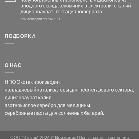
с
свете
анодного оксида алюминия в электролите калий
электродов
с
дицианоаурат–гексацианоферрата
серебра
помощью
и
модификации
к
Комментарии
отключены
хлорида
Ацетата
записи
серебра:
Церия
Синтез
последствия
(III)-
золотых
ПОДБОРКИ
для
CeO₂
нанопроводов
нанонауки
для
с
разложения
использованием
нескольких
полупогружённых
органических
нанопористых
О НАС
загрязнителей
шаблонов
из
анодного
НПО Экотек производит
оксида
алюминия
палладиевый катализаторы
для нефтегазового сектора,
в
дицианоаурат калия
,
электролите
калий
азотнокислое серебро
для медицины,
дицианоаурат–
серебряные пасты
для солнечных батарей.
гексацианоферрата
ООО "Экотек" 2026 ©
Внимание
! Все указанные сведения