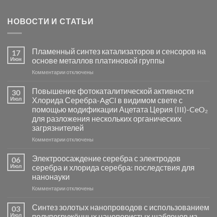
НОВОСТИ И СТАТЬИ
Пламенный синтез катализаторов и сенсоров на
17
Июн
основе металлов платиновой группы
к
Комментарии
отключены
записи
Пламенный
Повышение фотокаталитической активности
30
синтез
Июл
Хлорида Серебра-AgCl в видимом свете с
катализаторов
помощью модификации Ацетата Церия (III)-CeO₂
и
для разложения нескольких органических
сенсоров
загрязнителей
на
основе
к
Комментарии
отключены
металлов
записи
платиновой
Повышение
Электроосаждение серебра с электродов
06
группы
фотокаталитической
Июл
серебра и хлорида серебра: последствия для
активности
нанонауки
Хлорида
к
Комментарии
Серебра-
отключены
записи
AgCl
Электроосаждение
в
Синтез золотых нанопроводов с использованием
03
серебра
видимом
Июл
полупогружённых нанопористых шаблонов из