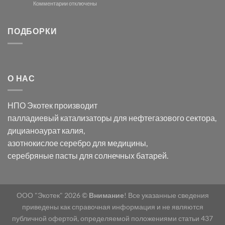
и
модификации
к
Комментарии
отключены
хлорида
Ацетата
записи
серебра:
Церия
Синтез
последствия
(III)-
золотых
ПОДБОРКИ
для
CeO₂
нанопроводов
нанонауки
для
с
разложения
использованием
нескольких
полупогружённых
органических
нанопористых
О НАС
загрязнителей
шаблонов
из
анодного
НПО Экотек производит
оксида
алюминия
палладиевый катализаторы
для нефтегазового сектора,
в
дицианоаурат калия
,
электролите
калий
азотнокислое серебро
для медицины,
дицианоаурат–
серебряные пасты
для солнечных батарей.
гексацианоферрата
ООО "Экотек" 2026 ©
Внимание
! Все указанные сведения
приведены как справочная информация и не являются
публичной офертой, определяемой положениями статьи 437