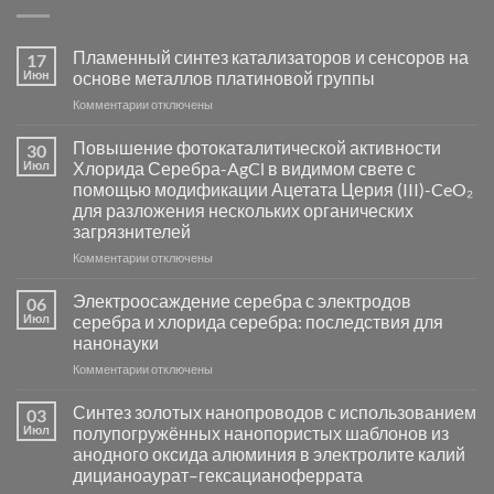
Пламенный синтез катализаторов и сенсоров на
17
Июн
основе металлов платиновой группы
к
Комментарии
отключены
записи
Пламенный
Повышение фотокаталитической активности
30
синтез
Июл
Хлорида Серебра-AgCl в видимом свете с
катализаторов
помощью модификации Ацетата Церия (III)-CeO₂
и
для разложения нескольких органических
сенсоров
загрязнителей
на
основе
к
Комментарии
отключены
металлов
записи
платиновой
Повышение
Электроосаждение серебра с электродов
06
группы
фотокаталитической
Июл
серебра и хлорида серебра: последствия для
активности
нанонауки
Хлорида
к
Комментарии
Серебра-
отключены
записи
AgCl
Электроосаждение
в
Синтез золотых нанопроводов с использованием
03
серебра
видимом
Июл
полупогружённых нанопористых шаблонов из
с
свете
анодного оксида алюминия в электролите калий
электродов
с
дицианоаурат–гексацианоферрата
серебра
помощью