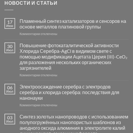
НОВОСТИ И СТАТЬИ
Пламенный синтез катализаторов и сенсоров на
17
Июн
основе металлов платиновой группы
к
Комментарии
отключены
записи
Пламенный
Повышение фотокаталитической активности
30
синтез
Июл
Хлорида Серебра-AgCl в видимом свете с
катализаторов
помощью модификации Ацетата Церия (III)-CeO₂
и
для разложения нескольких органических
сенсоров
загрязнителей
на
основе
к
Комментарии
отключены
металлов
записи
платиновой
Повышение
Электроосаждение серебра с электродов
06
группы
фотокаталитической
Июл
серебра и хлорида серебра: последствия для
активности
нанонауки
Хлорида
к
Комментарии
Серебра-
отключены
записи
AgCl
Электроосаждение
в
Синтез золотых нанопроводов с использованием
03
серебра
видимом
Июл
полупогружённых нанопористых шаблонов из
с
свете
анодного оксида алюминия в электролите калий
электродов
с