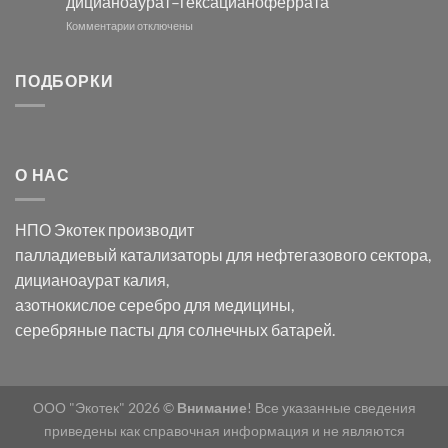
дицианоаурат–гексацианоферрата
серебра
помощью
и
модификации
к
Комментарии
отключены
хлорида
Ацетата
записи
серебра:
Церия
Синтез
последствия
(III)-
золотых
ПОДБОРКИ
для
CeO₂
нанопроводов
нанонауки
для
с
разложения
использованием
нескольких
полупогружённых
органических
нанопористых
О НАС
загрязнителей
шаблонов
из
анодного
НПО Экотек производит
оксида
алюминия
палладиевый катализаторы
для нефтегазового сектора,
в
дицианоаурат калия
,
электролите
калий
азотнокислое серебро
для медицины,
дицианоаурат–
серебряные пасты
для солнечных батарей.
гексацианоферрата
ООО "Экотек" 2026 ©
Внимание
! Все указанные сведения
приведены как справочная информация и не являются