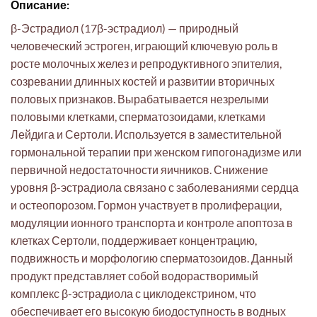
Описание:
β-Эстрадиол (17β-эстрадиол) — природный
человеческий эстроген, играющий ключевую роль в
росте молочных желез и репродуктивного эпителия,
созревании длинных костей и развитии вторичных
половых признаков. Вырабатывается незрелыми
половыми клетками, сперматозоидами, клетками
Лейдига и Сертоли. Используется в заместительной
гормональной терапии при женском гипогонадизме или
первичной недостаточности яичников. Снижение
уровня β-эстрадиола связано с заболеваниями сердца
и остеопорозом. Гормон участвует в пролиферации,
модуляции ионного транспорта и контроле апоптоза в
клетках Сертоли, поддерживает концентрацию,
подвижность и морфологию сперматозоидов. Данный
продукт представляет собой водорастворимый
комплекс β-эстрадиола с циклодекстрином, что
обеспечивает его высокую биодоступность в водных