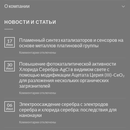
О компании
НОВОСТИ И СТАТЬИ
Пламенный синтез катализаторов и сенсоров на
17
Июн
основе металлов платиновой группы
к
Комментарии
отключены
записи
Пламенный
Повышение фотокаталитической активности
30
синтез
Июл
Хлорида Серебра-AgCl в видимом свете с
катализаторов
помощью модификации Ацетата Церия (III)-CeO₂
и
для разложения нескольких органических
сенсоров
загрязнителей
на
основе
к
Комментарии
отключены
металлов
записи
платиновой
Повышение
Электроосаждение серебра с электродов
06
группы
фотокаталитической
Июл
серебра и хлорида серебра: последствия для
активности
нанонауки
Хлорида
к
Комментарии
Серебра-
отключены
записи
AgCl