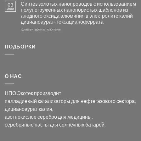
Электроосаждение
в
Синтез золотых нанопроводов с использованием
03
серебра
видимом
Июл
полупогружённых нанопористых шаблонов из
с
свете
анодного оксида алюминия в электролите калий
электродов
с
дицианоаурат–гексацианоферрата
серебра
помощью
и
модификации
к
Комментарии
отключены
хлорида
Ацетата
записи
серебра:
Церия
Синтез
последствия
(III)-
золотых
ПОДБОРКИ
для
CeO₂
нанопроводов
нанонауки
для
с
разложения
использованием
нескольких
полупогружённых
органических
нанопористых
О НАС
загрязнителей
шаблонов
из
анодного
НПО Экотек производит
оксида
алюминия
палладиевый катализаторы
для нефтегазового сектора,
в
дицианоаурат калия
,
электролите
калий
азотнокислое серебро
для медицины,
дицианоаурат–
серебряные пасты
для солнечных батарей.
гексацианоферрата