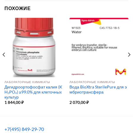
ПОХОЖИЕ
ЛАБОРАТОРНЫЕ ХИМИКАТЫ
ЛАБОРАТОРНЫЕ ХИМИКАТЫ
Дигидроортофосфат калия (K
Вода BioXtra SterilePure для э
H₂PO₄) ≥99.0% для клеточных
мбриотрансфера
культур
1 844,00
₽
2 070,00
₽
+7(495) 849-29-70