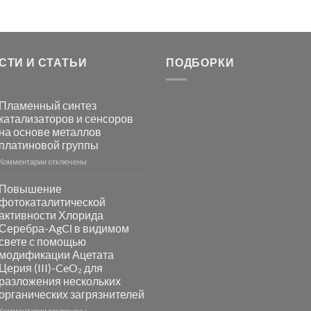
СТИ И СТАТЬИ
ПОДБОРКИ
Пламенный синтез
катализаторов и сенсоров
на основе металлов
платиновой группы
к
Комментарии
отключены
записи
Пламенный
Повышение
синтез
фотокаталитической
катализаторов
активности Хлорида
и
Серебра-AgCl в видимом
сенсоров
свете с помощью
на
модификации Ацетата
основе
Церия (III)-CeO₂ для
металлов
разложения нескольких
платиновой
группы
органических загрязнителей
к
Комментарии
отключены