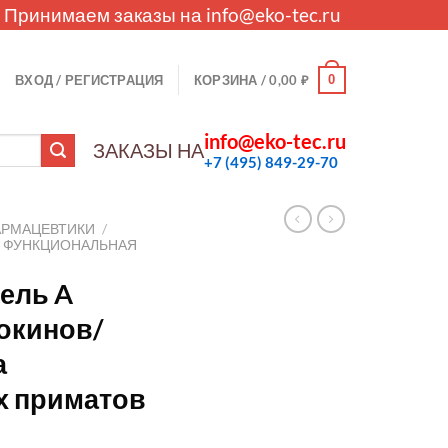
. Принимаем заказы на
info@eko-tec.ru
0
ВХОД / РЕГИСТРАЦИЯ
КОРЗИНА /
0,00
₽
info@eko-tec.ru
ЗАКАЗЫ НА
+7 (495) 849-29-70
АРМАЦЕВТИКИ
/
И ФУНКЦИОНАЛЬНАЯ
ель A
окинов/
а
х приматов