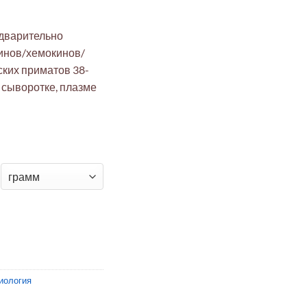
едварительно
инов/хемокинов/
ских приматов 38-
в сыворотке, плазме
X® Панель A цитокинов/хемокинов/факторов роста нечеловече
иология