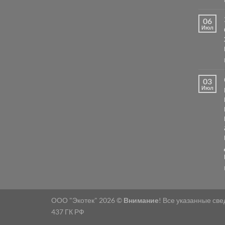
06
Июл
03
Июл
ООО "Экотек" 2026 ©
Внимание
! Все указанные св
437 ГК РФ