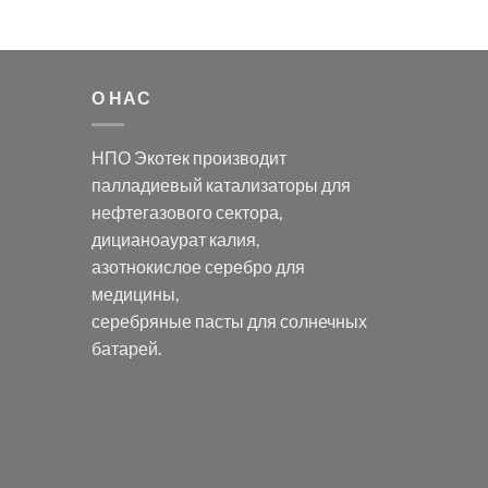
О НАС
НПО Экотек производит
палладиевый катализаторы
для
нефтегазового сектора,
дицианоаурат калия
,
азотнокислое серебро
для
медицины,
серебряные пасты
для солнечных
батарей.