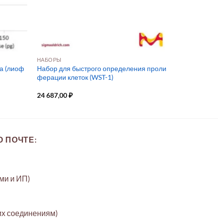
НАБОРЫ
а (лиоф
Набор для быстрого определения проли
ферации клеток (WST-1)
24 687,00
₽
 ПОЧТЕ:
ами и ИП)
их соединениям)