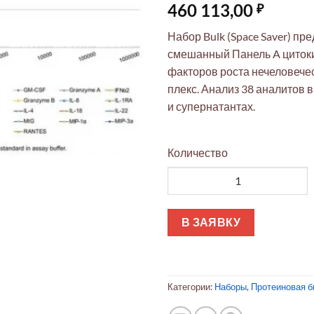
460 113,00
₽
Набор Bulk (Space Saver) пр
смешанный Панель A циток
факторов роста нечеловече
плекс. Анализ 38 аналитов 
и супернатантах.
Количество
Количество товара MILLIPLE
В ЗАЯВКУ
Категории:
Наборы
,
Протеиновая б