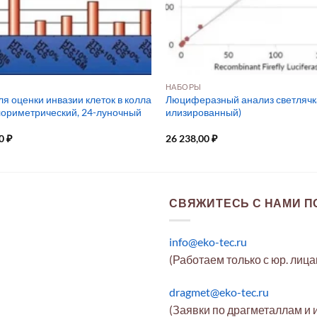
НАБОРЫ
я оценки инвазии клеток в колла
Люциферазный анализ светлячк
олориметрический, 24-луночный
илизированный)
00
₽
26 238,00
₽
СВЯЖИТЕСЬ С НАМИ ПО
info@eko-tec.ru
(Работаем только с юр. лиц
dragmet@eko-tec.ru
(Заявки по драгметаллам и 