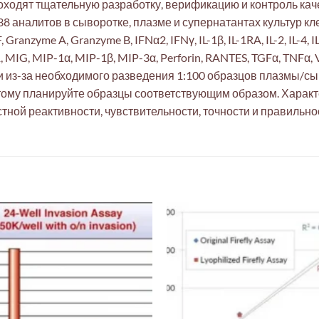
одят тщательную разработку, верификацию и контроль кач
 аналитов в сыворотке, плазме и супернатантах культур к
yme A, Granzyme B, IFNα2, IFNγ, IL-1β, IL-1RA, IL-2, IL-4, IL-5, IL
, MCP-1, MIG, MIP-1α, MIP-1β, MIP-3α, Perforin, RANTES, TGFα, 
ли из-за необходимого разведения 1:100 образцов плазмы/с
тому планируйте образцы соответствующим образом. Характе
ной реактивности, чувствительности, точности и правильно