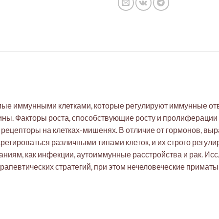
мые иммунными клетками, которые регулируют иммунные отв
ны. Факторы роста, способствующие росту и пролиферации к
е рецепторы на клетках-мишенях. В отличие от гормонов, 
кретироваться различными типами клеток, и их строго регу
аниям, как инфекции, аутоиммунные расстройства и рак. И
рапевтических стратегий, при этом нечеловеческие приматы