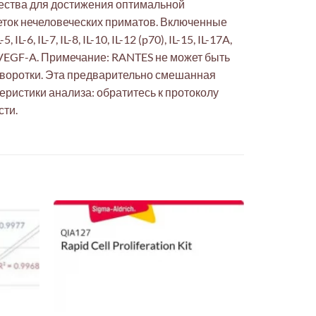
ества для достижения оптимальной
леток нечеловеческих приматов. Включенные
-6, IL-7, IL-8, IL-10, IL-12 (p70), IL-15, IL-17A,
TNFα, VEGF-A. Примечание: RANTES не может быть
ыворотки. Эта предварительно смешанная
ристики анализа: обратитесь к протоколу
сти.