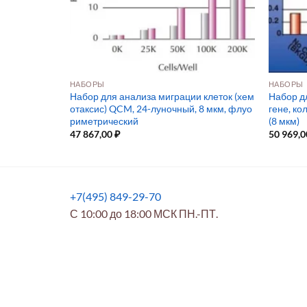
НАБОРЫ
НАБОРЫ
й инвазии E
Набор для анализа миграции клеток (хем
Набор дл
м, флуоримет
отаксис) QCM, 24-луночный, 8 мкм, флуо
гене, к
риметрический
(8 мкм)
47 867,00
₽
50 969,
+7(495) 849-29-70
С 10:00 до 18:00 МСК ПН.-ПТ.