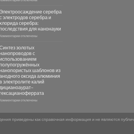
записи
Повышение
Электроосаждение серебра
фотокаталитической
с электродов серебра и
активности
хлорида серебра:
Хлорида
последствия для нанонауки
Серебра-
AgCl
к
Комментарии
отключены
в
записи
видимом
Электроосаждение
Синтез золотых
свете
серебра
нанопроводов с
с
с
использованием
помощью
электродов
полупогружённых
модификации
серебра
нанопористых шаблонов из
Ацетата
и
анодного оксида алюминия
Церия
хлорида
в электролите калий
(III)-
серебра:
CeO₂
дицианоаурат–
последствия
для
для
гексацианоферрата
разложения
нанонауки
к
Комментарии
отключены
нескольких
записи
органических
Синтез
загрязнителей
золотых
едения приведены как справочная информация и не являются публ
нанопроводов
с
использованием