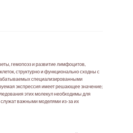
еты, гемопоэз и развитие лимфоцитов,
леток, структурно и функционально сходны с
вырабатываемых специализированными
лируемая экспрессия имеет решающее значение;
сследования этих молекул необходимы для
 служат важными моделями из-за их