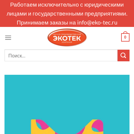
Skip
Работаем исключительно с юридическими
to
лицами и государственными предприятиями.
content
Принимаем заказы на
info@eko-tec.ru
0
Искать: