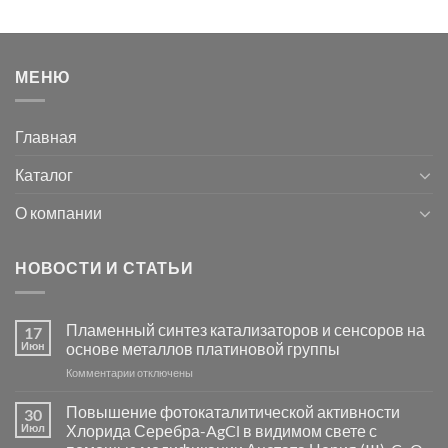
МЕНЮ
Главная
Каталог
О компании
НОВОСТИ И СТАТЬИ
Пламенный синтез катализаторов и сенсоров на
17
Июн
основе металлов платиновой группы
к
Комментарии
отключены
записи
Пламенный
Повышение фотокаталитической активности
30
синтез
Июл
Хлорида Серебра-AgCl в видимом свете с
катализаторов