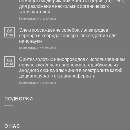
помощью модификации Ацетата Церия (III)-CeO₂
и
для разложения нескольких органических
сенсоров
загрязнителей
на
основе
к
Комментарии
отключены
металлов
записи
платиновой
Повышение
Электроосаждение серебра с электродов
06
группы
фотокаталитической
Июл
серебра и хлорида серебра: последствия для
активности
нанонауки
Хлорида
к
Комментарии
Серебра-
отключены
записи
AgCl
Электроосаждение
в
Синтез золотых нанопроводов с использованием
03
серебра
видимом
Июл
полупогружённых нанопористых шаблонов из
с
свете
анодного оксида алюминия в электролите калий
электродов
с
дицианоаурат–гексацианоферрата
серебра
помощью
и
модификации
к
Комментарии
отключены
хлорида
Ацетата
записи
серебра:
Церия
Синтез
последствия
(III)-
золотых
ПОДБОРКИ
для
CeO₂
нанопроводов
нанонауки
для
с
разложения
использованием
нескольких
полупогружённых
органических
нанопористых
О НАС
загрязнителей
шаблонов