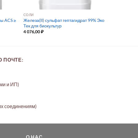
СОЛИ
лы ACS ≥
Железа(II) сульфат гептагидрат 99% Эко
Тек для биокультур
4 076,00
₽
 ПОЧТЕ:
ами и ИП)
их соединениям)
О НАС