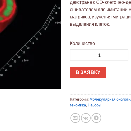
декстрана с CD-клеточно-
сшивателем для имитации 
матрикса, изучения миграци
выделения клеток.
Количество
Количество товара TrueGel3
В ЗАЯВКУ
Категории:
Молекулярная биологи
геномика
,
Наборы