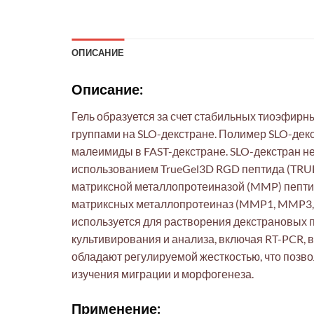
ОПИСАНИЕ
Описание:
Гель образуется за счет стабильных тиоэфир
группами на SLO-декстране. Полимер SLO-дек
малеимиды в FAST-декстране. SLO-декстран н
использованием TrueGel3D RGD пептида (TRU
матриксной металлопротеиназой (MMP) пептида
матриксных металлопротеиназ (MMP1, MMP3, 
используется для растворения декстрановых 
культивирования и анализа, включая RT-PCR, 
обладают регулируемой жесткостью, что позво
изучения миграции и морфогенеза.
Применение: