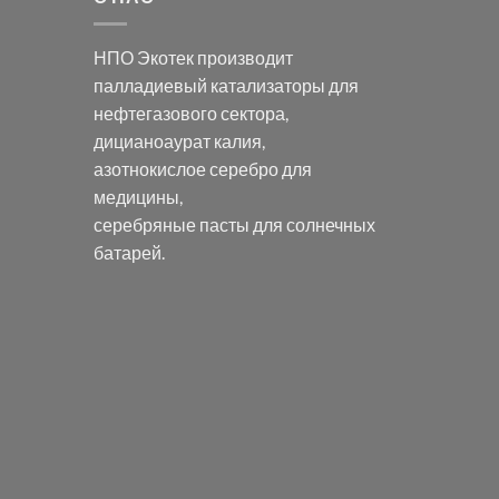
НПО Экотек производит
палладиевый катализаторы
для
нефтегазового сектора,
дицианоаурат калия
,
азотнокислое серебро
для
медицины,
серебряные пасты
для солнечных
батарей.