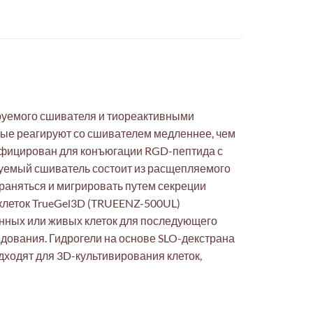
руемого сшивателя и тиореактивными
рые реагируют со сшивателем медленнее, чем
дифицирован для конъюгации RGD-пептида с
уемый сшиватель состоит из расщепляемого
траняться и мигрировать путем секреции
леток TrueGel3D (TRUEENZ-500UL)
нных или живых клеток для последующего
едования. Гидрогели на основе SLO-декстрана
дходят для 3D-культивирования клеток,