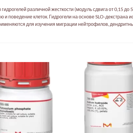
идрогелей различной жесткости (модуль сдвига от 0,15 до 5 
 и поведение клеток. Гидрогели на основе SLO-декстрана ис
применяются для изучения миграции нейтрофилов, дендритны