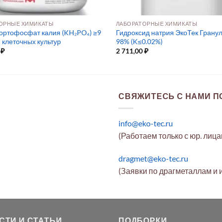
ОРНЫЕ ХИМИКАТЫ
ЛАБОРАТОРНЫЕ ХИМИКАТЫ
ортофосфат калия (KH₂PO₄) ≥9
Гидроксид натрия ЭкоТек Грану
 клеточных культур
98% (K≤0.02%)
0
₽
2 711,00
₽
СВЯЖИТЕСЬ С НАМИ ПО
info@eko-tec.ru
(Работаем только с юр. лиц
dragmet@eko-tec.ru
(Заявки по драгметаллам и 
СТИ И СТАТЬИ
ПОДБОРКИ