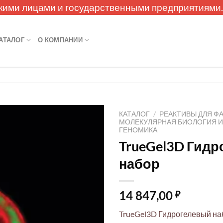
кими лицами и государственными предприятиями
АТАЛОГ
О КОМПАНИИ
КАТАЛОГ
/
РЕАКТИВЫ ДЛЯ Ф
МОЛЕКУЛЯРНАЯ БИОЛОГИЯ 
ГЕНОМИКА
TrueGel3D Гид
набор
14 847,00
₽
TrueGel3D Гидрогелевый на