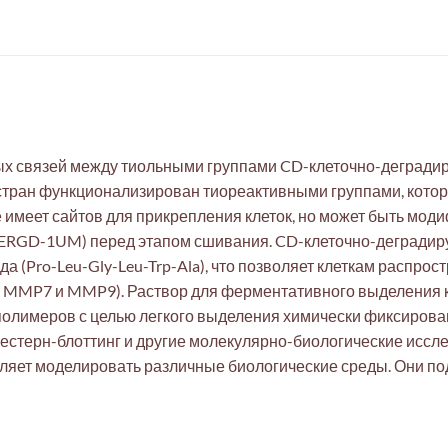
ных связей между тиольными группами CD-клеточно-дегради
стран функционализирован тиореактивными группами, кото
е имеет сайтов для прикрепления клеток, но может быть мо
ERGD-1UM) перед этапом сшивания. CD-клеточно-деградир
 (Pro-Leu-Gly-Leu-Trp-Ala), что позволяет клеткам распрос
MMP7 и MMP9). Раствор для ферментативного выделения к
полимеров с целью легкого выделения химически фиксирова
вестерн-блоттинг и другие молекулярно-биологические иссл
ляет моделировать различные биологические среды. Они по