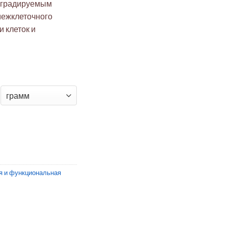
деградируемым
межклеточного
и клеток и
D Гидрогелевый набор
я и функциональная