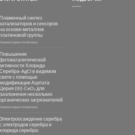
Пламенный синтез
катализаторов и сенсоров
на основе металлов
платиновой группы
к
Комментарии
отключены
записи
Пламенный
Повышение
синтез
фотокаталитической
катализаторов
активности Хлорида
и
Серебра-AgCl в видимом
сенсоров
свете с помощью
на
модификации Ацетата
основе
Церия (III)-CeO₂ для
металлов
разложения нескольких
платиновой
группы
органических загрязнителей
к
Комментарии
отключены
записи
Повышение
Электроосаждение серебра
фотокаталитической
с электродов серебра и
активности
хлорида серебра:
Хлорида