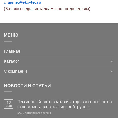
dragmet@eko-tec.ru
(Заявки по драгметаллам и их соединениям)
МЕНЮ
Главная
Каталог
О компании
НОВОСТИ И СТАТЬИ
Пламенный синтез катализаторов и сенсоров на
17
Июн
основе металлов платиновой группы
к
Комментарии
отключены
записи