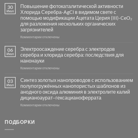
Пламенный
Повышение фотокаталитической активности
30
синтез
Июл
Хлорида Серебра-AgCl в видимом свете с
катализаторов
помощью модификации Ацетата Церия (III)-CeO₂
и
для разложения нескольких органических
сенсоров
загрязнителей
на
основе
к
Комментарии
отключены
металлов
записи
платиновой
Повышение
Электроосаждение серебра с электродов
06
группы
фотокаталитической
Июл
серебра и хлорида серебра: последствия для
активности
нанонауки
Хлорида
к
Комментарии
Серебра-
отключены
записи
AgCl
Электроосаждение
в
Синтез золотых нанопроводов с использованием
03
серебра
видимом
Июл
полупогружённых нанопористых шаблонов из
с
свете
анодного оксида алюминия в электролите калий
электродов
с
дицианоаурат–гексацианоферрата
серебра
помощью
и
модификации
к
Комментарии
отключены
хлорида
Ацетата
записи
серебра:
Церия
Синтез
последствия
(III)-
золотых
ПОДБОРКИ
для
CeO₂
нанопроводов
нанонауки
для
с
разложения
использованием