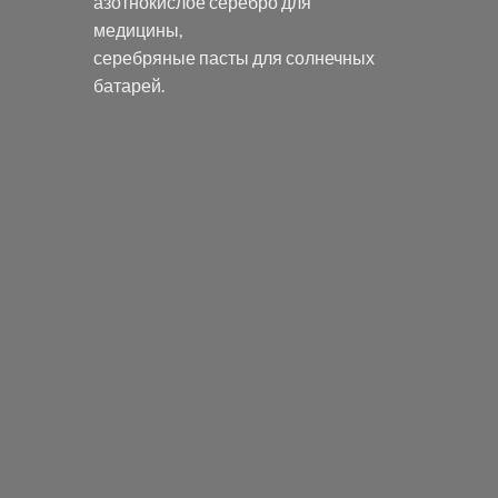
азотнокислое серебро
для
медицины,
серебряные пасты
для солнечных
батарей.