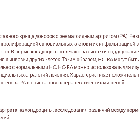
ставного хряща доноров с ревматоидным артритом (РА). Ре
 пролиферацией синовиальных клеток и их инфильтрацией в
ти. В норме хондроциты отвечают за синтез и поддержание 
я и инвазии других клеток. Таким образом, HC-RA могут быт
ельно с нормальными HC, HC-RA можно использовать для из
енциальных стратегий лечения. Характеристика: положитель
тогенеза РА и поиска новых терапевтических мишеней.
артрита на хондроциты, исследования различий между норм
егий.