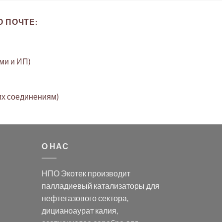
 ПОЧТЕ:
ами и ИП)
их соединениям)
О НАС
НПО Экотек производит
палладиевый катализаторы
для
нефтегазового сектора,
дицианоаурат калия
,