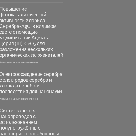
записи
Пламенный
Повышение
синтез
фотокаталитической
катализаторов
активности Хлорида
и
Серебра-AgCl в видимом
сенсоров
свете с помощью
на
модификации Ацетата
основе
Церия (III)-CeO₂ для
металлов
разложения нескольких
платиновой
группы
органических загрязнителей
к
Комментарии
отключены
записи
Повышение
Электроосаждение серебра
фотокаталитической
с электродов серебра и
активности
хлорида серебра:
Хлорида
последствия для нанонауки
Серебра-
AgCl
к
Комментарии
отключены
в
записи
видимом
Электроосаждение
Синтез золотых
свете
серебра
нанопроводов с
с
с
использованием
помощью
электродов
полупогружённых
модификации
серебра
нанопористых шаблонов из
Ацетата
и