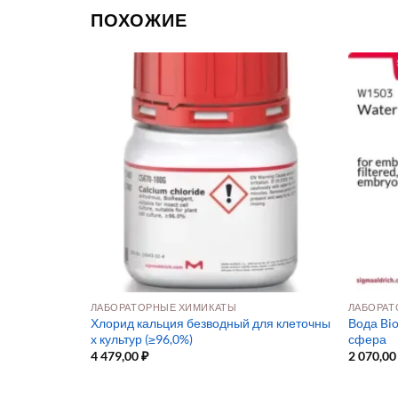
ПОХОЖИЕ
ЛАБОРАТОРНЫЕ ХИМИКАТЫ
ЛАБОРАТ
ия NH₄H₂PO
Хлорид кальция безводный для клеточны
Вода Bio
х культур (≥96,0%)
сфера
4 479,00
₽
2 070,0