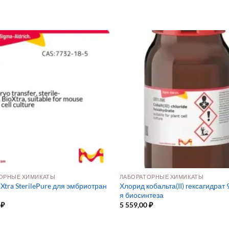
ОРНЫЕ ХИМИКАТЫ
ЛАБОРАТОРНЫЕ ХИМИКАТЫ
Xtra SterilePure для эмбриотран
Хлорид кобальта(II) гексагидрат 
я биосинтеза
0
₽
5 559,00
₽