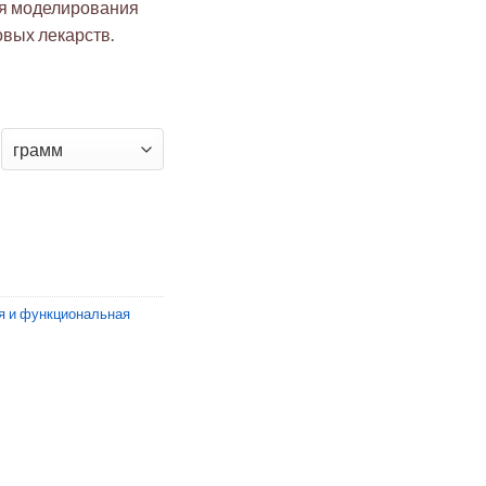
я моделирования
новых лекарств.
ты человека - ревматоидный артрит
я и функциональная