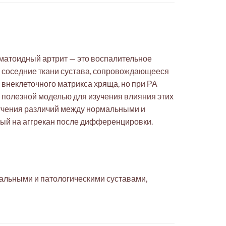
вматоидный артрит — это воспалительное
 соседние ткани сустава, сопровождающееся
внеклеточного матрикса хряща, но при РА
ь полезной моделью для изучения влияния этих
учения различий между нормальными и
ный на аггрекан после дифференцировки.
альными и патологическими суставами,