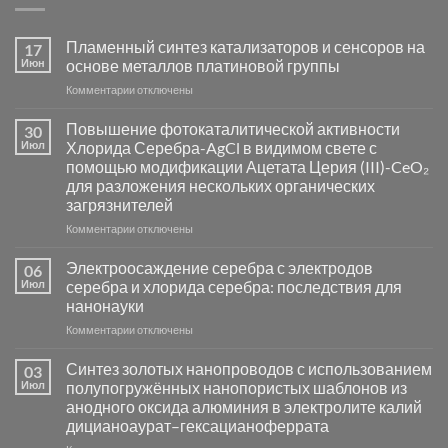
Пламенный синтез катализаторов и сенсоров на
17
Июн
основе металлов платиновой группы
к
Комментарии
отключены
записи
Пламенный
Повышение фотокаталитической активности
30
синтез
Июл
Хлорида Серебра-AgCl в видимом свете с
катализаторов
помощью модификации Ацетата Церия (III)-CeO₂
и
для разложения нескольких органических
сенсоров
загрязнителей
на
основе
к
Комментарии
отключены
металлов
записи
платиновой
Повышение
Электроосаждение серебра с электродов
06
группы
фотокаталитической
Июл
серебра и хлорида серебра: последствия для
активности
нанонауки
Хлорида
к
Комментарии
Серебра-
отключены
записи
AgCl
Электроосаждение
в
Синтез золотых нанопроводов с использованием
03
серебра
видимом
Июл
полупогружённых нанопористых шаблонов из
с
свете
анодного оксида алюминия в электролите калий
электродов
с
дицианоаурат–гексацианоферрата
серебра
помощью
и