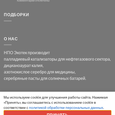
модификации
к
Комментарии
отключены
хлорида
Ацетата
записи
серебра:
Церия
Синтез
последствия
(III)-
золотых
ПОДБОРКИ
для
CeO₂
нанопроводов
нанонауки
для
с
разложения
использованием
нескольких
полупогружённых
органических
нанопористых
О НАС
загрязнителей
шаблонов
из
анодного
НПО Экотек производит
оксида
алюминия
палладиевый катализаторы
для нефтегазового сектора,
в
дицианоаурат калия
,
электролите
калий
азотнокислое серебро
для медицины,
дицианоаурат–
серебряные пасты
для солнечных батарей.
гексацианоферрата
Уведомление
Мы используем cookie для улучшения работы сайта. Нажимая
ООО "Экотек" 2026 ©
Внимание
! Все указанные сведения
«Принять», вы соглашаетесь с использованием cookie в
о
приведены как справочная информация и не являются
соответствии с
политикой обработки персональных данных
.
cookie
публичной офертой, определяемой положениями статьи 437
ПРИНЯТЬ