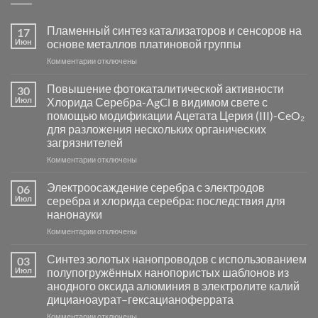
Пламенный синтез катализаторов и сенсоров на
17
Июн
основе металлов платиновой группы
к
Комментарии
отключены
записи
Пламенный
Повышение фотокаталитической активности
30
синтез
Июл
Хлорида Серебра-AgCl в видимом свете с
катализаторов
помощью модификации Ацетата Церия (III)-CeO₂
и
для разложения нескольких органических
сенсоров
загрязнителей
на
основе
к
Комментарии
отключены
металлов
записи
платиновой
Повышение
Электроосаждение серебра с электродов
06
группы
фотокаталитической
Июл
серебра и хлорида серебра: последствия для
активности
нанонауки
Хлорида
к
Комментарии
Серебра-
отключены
записи
AgCl
Электроосаждение
в
Синтез золотых нанопроводов с использованием
03
серебра
видимом
Июл
полупогружённых нанопористых шаблонов из
с
свете
анодного оксида алюминия в электролите калий
электродов
с
дицианоаурат–гексацианоферрата
серебра
помощью
и
модификации
к
Комментарии
отключены