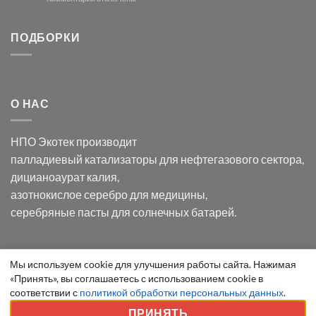
хлорида
Ацетата
записи
серебра:
Церия
Синтез
последствия
(III)-
золотых
ПОДБОРКИ
для
CeO₂
нанопроводов
нанонауки
для
с
разложения
использованием
нескольких
полупогружённых
органических
нанопористых
О НАС
загрязнителей
шаблонов
из
анодного
НПО Экотек производит
оксида
алюминия
палладиевый катализаторы
для нефтегазового сектора,
в
дицианоаурат калия
,
электролите
калий
азотнокислое серебро
для медицины,
дицианоаурат–
серебряные пасты
для солнечных батарей.
гексацианоферрата
Уведомление
Мы используем cookie для улучшения работы сайта. Нажимая
ООО "Экотек" 2026 ©
Внимание
! Все указанные сведения
«Принять», вы соглашаетесь с использованием cookie в
о
приведены как справочная информация и не являются
соответствии с
политикой обработки персональных данных
.
cookie
публичной офертой, определяемой положениями статьи 437
ПРИНЯТЬ