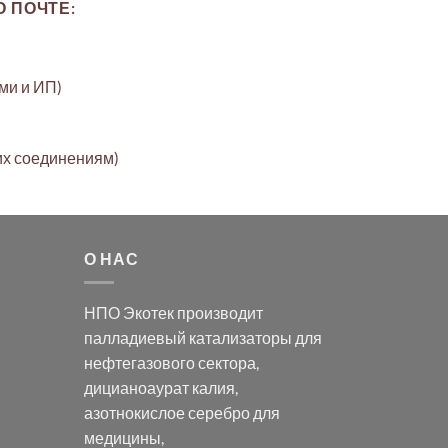
 ПОЧТЕ:
ами и ИП)
их соединениям)
О НАС
НПО Экотек производит
палладиевый катализаторы
для
нефтегазового сектора,
дицианоаурат калия
,
азотнокислое серебро
для
медицины,