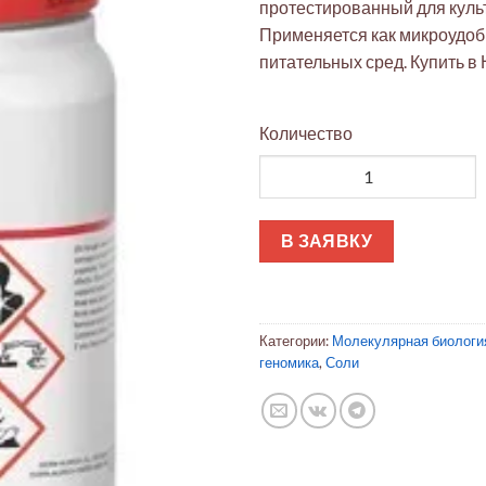
протестированный для культ
Применяется как микроудоб
питательных сред. Купить в
Количество
Количество товара Сульфат м
В ЗАЯВКУ
Категории:
Молекулярная биологи
геномика
,
Соли