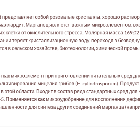
 представляет собой розоватые кристаллы, хорошо раствори
и маллардит. Марганец является важным микроэлементом, в
летки от окислительного стресса. Молярная масса 169,02 г/
вании теряет кристаллизационную воду, переходя в безводн
тся в сельском хозяйстве, биотехнологии, химической пром
ся как микроэлемент при приготовлении питательных сред д
 культивирования мицелия грибов (H. cylindrosporum). Продук
 в этой области. Входит в состав ряда стандартных сред для 
 B-5. Применяется как микроудобрение для восполнения дефи
ышленности для синтеза других соединений марганца (напри