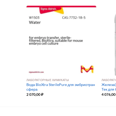
МОЛЕКУЛЯРНАЯ БИОЛОГИЯ И ФУНКЦИОНАЛЬНАЯ ГЕНОМИКА
ЛАБОРАТОРНЫЕ ХИМИКАТЫ
ЛАБОРАТ
(CAS 67-68-
Вода BioXtra SterilePure для эмбриотран
Железа(I
сфера
Тек для 
2 070,00
₽
4 076,0