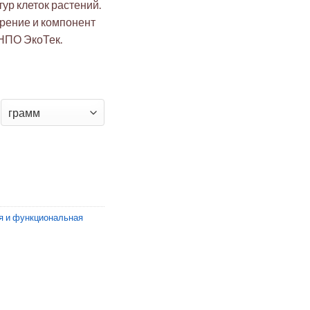
ур клеток растений.
рение и компонент
 НПО ЭкоТек.
арганца(II) моногидрат
я и функциональная