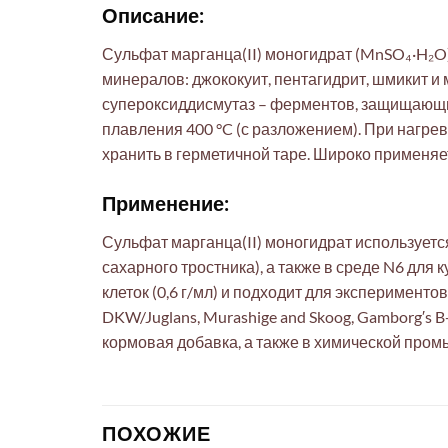
Описание:
Сульфат марганца(II) моногидрат (MnSO₄·H₂O)
минералов: джококуит, пентагидрит, шмикит 
супероксиддисмутаз – ферментов, защищающих к
плавления 400 °C (с разложением). При нагре
хранить в герметичной таре. Широко применяе
Применение:
Сульфат марганца(II) моногидрат использует
сахарного тростника), а также в среде N6 для
клеток (0,6 г/мл) и подходит для экспериментов
DKW/Juglans, Murashige and Skoog, Gamborg′s
кормовая добавка, а также в химической пром
ПОХОЖИЕ