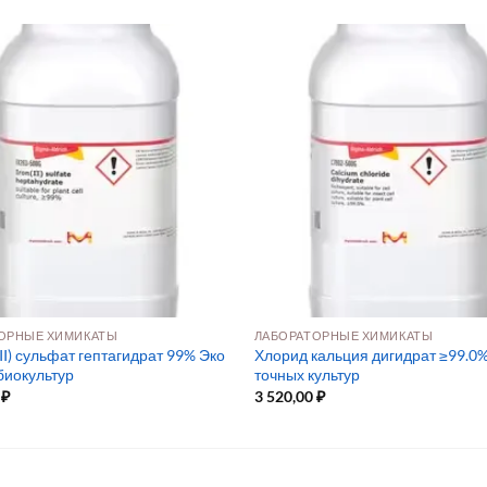
ОРНЫЕ ХИМИКАТЫ
ЛАБОРАТОРНЫЕ ХИМИКАТЫ
I) сульфат гептагидрат 99% Эко
Хлорид кальция дигидрат ≥99.0%
биокультур
точных культур
0
₽
3 520,00
₽