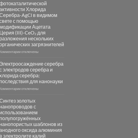
синтез
фотокаталитической
катализаторов
активности Хлорида
и
Серебра-AgCl в видимом
сенсоров
свете с помощью
на
модификации Ацетата
основе
Церия (III)-CeO₂ для
металлов
разложения нескольких
платиновой
группы
органических загрязнителей
к
Комментарии
отключены
записи
Повышение
Электроосаждение серебра
фотокаталитической
с электродов серебра и
активности
хлорида серебра:
Хлорида
последствия для нанонауки
Серебра-
AgCl
к
Комментарии
отключены
в
записи
видимом
Электроосаждение
Синтез золотых
свете
серебра
нанопроводов с
с
с
использованием
помощью
электродов
полупогружённых
модификации
серебра
нанопористых шаблонов из
Ацетата
и
анодного оксида алюминия
Церия
хлорида
в электролите калий
(III)-
серебра: