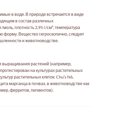
мые в воде. В природе встречается в виде
ходящим в состав различных
моль, плотность 2,95 г/см³, температура
ую форму. Вещество гигроскопично, следует
ышленности и животноводстве.
ля выращивания растений (например,
т протестирован на культурах растительных
культур растительных клеток: Chu′s N6,
цита марганца в почвах, в животноводстве как
мер, ферритов, пигментов).