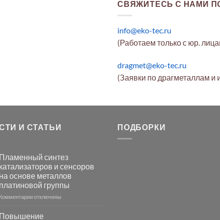
СВЯЖИТЕСЬ С НАМИ ПО
info@eko-tec.ru
(Работаем только с юр. лиц
dragmet@eko-tec.ru
(Заявки по драгметаллам и 
СТИ И СТАТЬИ
ПОДБОРКИ
Пламенный синтез
катализаторов и сенсоров
на основе металлов
платиновой группы
к
Комментарии
отключены
записи
Пламенный
Повышение