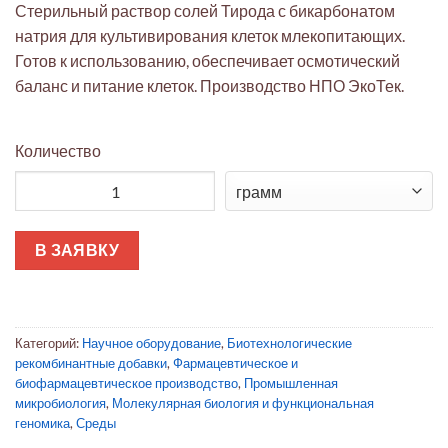
Стерильный раствор солей Тирода с бикарбонатом
натрия для культивирования клеток млекопитающих.
Готов к использованию, обеспечивает осмотический
баланс и питание клеток. Производство НПО ЭкоТек.
Количество
Количество товара Стерильный раствор солей Тирода с би
В ЗАЯВКУ
Категорий:
Научное оборудование
,
Биотехнологические
рекомбинантные добавки
,
Фармацевтическое и
биофармацевтическое производство
,
Промышленная
микробиология
,
Молекулярная биология и функциональная
геномика
,
Среды