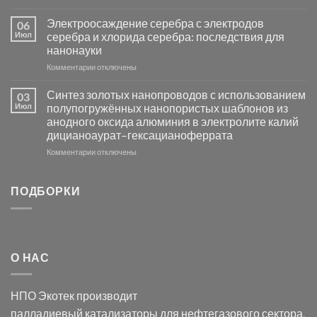
металлов
записи
платиновой
Повышение
Электроосаждение серебра с электродов
06
группы
фотокаталитической
Июл
серебра и хлорида серебра: последствия для
активности
нанонауки
Хлорида
к
Комментарии
Серебра-
отключены
записи
AgCl
Электроосаждение
в
Синтез золотых нанопроводов с использованием
03
серебра
видимом
Июл
полупогружённых нанопористых шаблонов из
с
свете
анодного оксида алюминия в электролите калий
электродов
с
дицианоаурат–гексацианоферрата
серебра
помощью
и
модификации
к
Комментарии
отключены
хлорида
Ацетата
записи
серебра:
Церия
Синтез
последствия
(III)-
золотых
ПОДБОРКИ
для
CeO₂
нанопроводов
нанонауки
для
с
разложения
использованием
нескольких
полупогружённых
органических
нанопористых
О НАС
загрязнителей
шаблонов
из
анодного
НПО Экотек производит
оксида
алюминия
палладиевый катализаторы
для нефтегазового сектора,