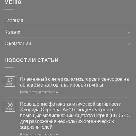
МЕНЮ
Главная
Каталог
О компании
НОВОСТИ И СТАТЬИ
Пламенный синтез катализаторов и сенсоров на
17
Июн
основе металлов платиновой группы
к
Комментарии
отключены
записи
Пламенный
Повышение фотокаталитической активности
30
синтез
Июл
Хлорида Серебра-AgCl в видимом свете с
катализаторов
помощью модификации Ацетата Церия (III)-CeO₂
и
для разложения нескольких органических
сенсоров
загрязнителей
на
основе
к
Комментарии
отключены