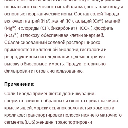
нормального клеточного метаболизма, поставляя воду и
основные неорганические ионы. Состав солей Тирода
включает натрий (Na⁺), калий (K⁺), кальций (Ca²⁺), магний
(Mg²⁺) и хлориды (Cl⁻), бикарбонат (HCO₃⁻), фосфаты
(PO₄³⁻) и глюкозу, обеспечивая клетки энергией.
Сбалансированный солевой раствор широко
применяется в клеточной биологии, гистологии и
репродуктивных исследованиях, демонстрируя
высокую биосовместимость. Продукт стерильно
фильтрован и готов к использованию.
Применение:
Соли Тирода применяются для: инкубации
сперматозоидов, собранных из хвоста придатка яичка
крыс, мышей, морских свинок, золотистых хомяков и
кроликов; транспортировки полосок нижнего маточного
сегмента (LUS) женщин; транспортировки