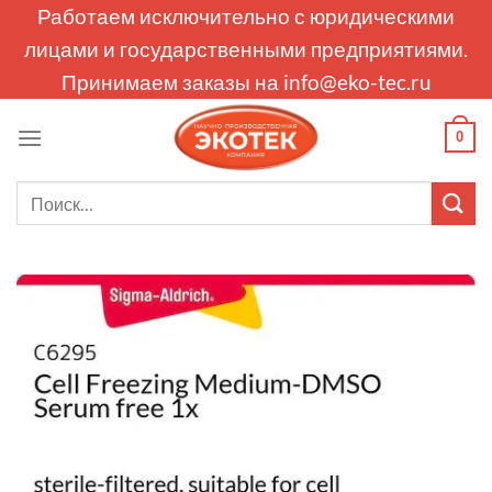
Skip
Работаем исключительно с юридическими
to
лицами и государственными предприятиями.
content
Принимаем заказы на
info@eko-tec.ru
0
Искать: