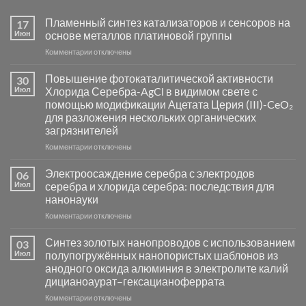
Пламенный синтез катализаторов и сенсоров на
17
Июн
основе металлов платиновой группы
к
Комментарии
отключены
записи
Пламенный
Повышение фотокаталитической активности
30
синтез
Июл
Хлорида Серебра-AgCl в видимом свете с
катализаторов
помощью модификации Ацетата Церия (III)-CeO₂
и
для разложения нескольких органических
сенсоров
загрязнителей
на
основе
к
Комментарии
отключены
металлов
записи
платиновой
Повышение
Электроосаждение серебра с электродов
06
группы
фотокаталитической
Июл
серебра и хлорида серебра: последствия для
активности
нанонауки
Хлорида
к
Комментарии
Серебра-
отключены
записи
AgCl
Электроосаждение
в
Синтез золотых нанопроводов с использованием
03
серебра
видимом
Июл
полупогружённых нанопористых шаблонов из
с
свете
анодного оксида алюминия в электролите калий
электродов
с
дицианоаурат–гексацианоферрата
серебра
помощью
и
модификации
к
Комментарии
отключены