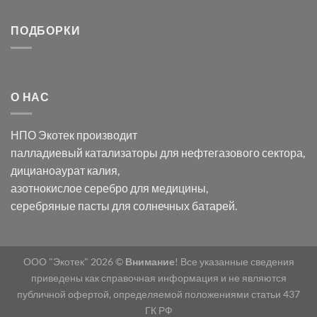
хлорида
Ацетата
записи
серебра:
Церия
Синтез
последствия
(III)-
золотых
ПОДБОРКИ
для
CeO₂
нанопроводов
нанонауки
для
с
разложения
использованием
нескольких
полупогружённых
органических
нанопористых
О НАС
загрязнителей
шаблонов
из
анодного
НПО Экотек производит
оксида
алюминия
палладиевый катализаторы
для нефтегазового сектора,
в
дицианоаурат калия
,
электролите
калий
азотнокислое серебро
для медицины,
дицианоаурат–
серебряные пасты
для солнечных батарей.
гексацианоферрата
ООО "Экотек" 2026 ©
Внимание
! Все указанные сведения
приведены как справочная информация и не являются
публичной офертой, определяемой положениями статьи 437
ГК РФ