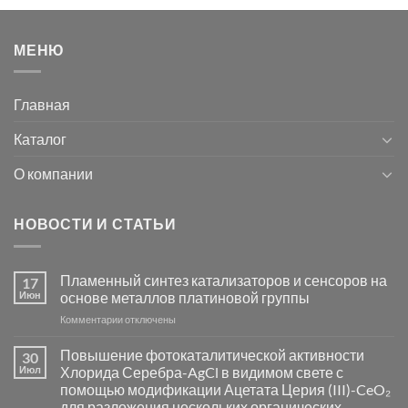
МЕНЮ
Главная
Каталог
О компании
НОВОСТИ И СТАТЬИ
Пламенный синтез катализаторов и сенсоров на
17
Июн
основе металлов платиновой группы
к
Комментарии
отключены
записи
Пламенный
Повышение фотокаталитической активности
30
синтез
Июл
Хлорида Серебра-AgCl в видимом свете с
катализаторов
помощью модификации Ацетата Церия (III)-CeO₂
и
для разложения нескольких органических