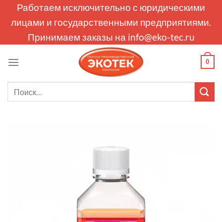
Skip
Работаем исключительно с юридическими
to
лицами и государственными предприятиями.
content
Принимаем заказы на
info@eko-tec.ru
0
Искать: