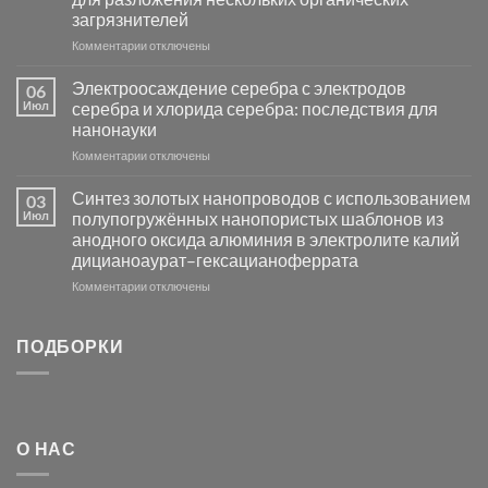
сенсоров
загрязнителей
на
основе
к
Комментарии
отключены
металлов
записи
платиновой
Повышение
Электроосаждение серебра с электродов
06
группы
фотокаталитической
Июл
серебра и хлорида серебра: последствия для
активности
нанонауки
Хлорида
к
Комментарии
Серебра-
отключены
записи
AgCl
Электроосаждение
в
Синтез золотых нанопроводов с использованием
03
серебра
видимом
Июл
полупогружённых нанопористых шаблонов из
с
свете
анодного оксида алюминия в электролите калий
электродов
с
дицианоаурат–гексацианоферрата
серебра
помощью
и
модификации
к
Комментарии
отключены
хлорида
Ацетата
записи
серебра:
Церия
Синтез
последствия
(III)-
золотых
ПОДБОРКИ
для
CeO₂
нанопроводов
нанонауки
для
с
разложения
использованием
нескольких
полупогружённых
органических
нанопористых
О НАС
загрязнителей
шаблонов
из