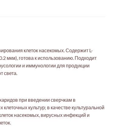
вирования клеток насекомых. Содержит L-
.2 мкм), готова к использованию. Подходит
русологии и иммунологии для продукции
т света.
харидов при введении сверчкам в
клеточных культур; в качестве культуральной
 клеток насекомых, вирусных инфекций и
еток.