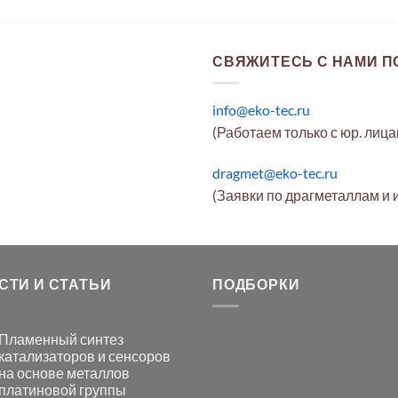
СВЯЖИТЕСЬ С НАМИ ПО
info@eko-tec.ru
(Работаем только с юр. лиц
dragmet@eko-tec.ru
(Заявки по драгметаллам и 
СТИ И СТАТЬИ
ПОДБОРКИ
Пламенный синтез
катализаторов и сенсоров
на основе металлов
платиновой группы