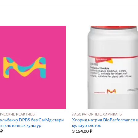
ЧЕСКИЕ РЕАКТИВЫ
ЛАБОРАТОРНЫЕ ХИМИКАТЫ
ульбекко DPBS без Ca/Mg стери
Хлорид натрия BioPerformance 
ля клеточных культур
культур клеток
0
₽
3 154,00
₽