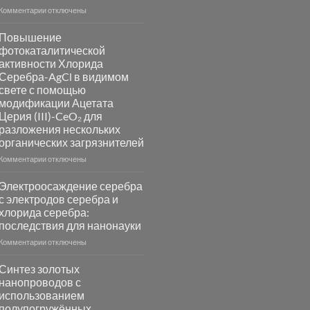
к
Комментарии
отключены
записи
Пламенный
Повышение
синтез
фотокаталитической
катализаторов
активности Хлорида
и
Серебра-AgCl в видимом
сенсоров
свете с помощью
на
модификации Ацетата
основе
Церия (III)-CeO₂ для
металлов
разложения нескольких
платиновой
группы
органических загрязнителей
к
Комментарии
отключены
записи
Повышение
Электроосаждение серебра
фотокаталитической
с электродов серебра и
активности
хлорида серебра:
Хлорида
последствия для нанонауки
Серебра-
AgCl
к
Комментарии
отключены
в
записи
видимом
Электроосаждение
Синтез золотых
свете
серебра
нанопроводов с
с
с
использованием
помощью
электродов
полупогружённых