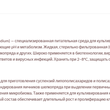
Medium) — специализированная питательная среда для культи
ющие pH и метаболизм. Жидкая, стерильно фильтрованная (0
копряда и других. Широко применяется в биотехнологии, ви
ветов и вирусных инфекций. Хранить при 2–8°C, защищать о
 для приготовления суспензий липополисахаридов и полиса
ендирования яичников шелкопряда при выделении первичных 
деления микробиома. Также применяется для культивирования
й состав обеспечивает длительный рост и пролиферацию кл