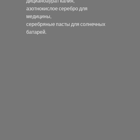
дицианоаурат калия
,
азотнокислое серебро
для
медицины,
серебряные пасты
для солнечных
батарей.