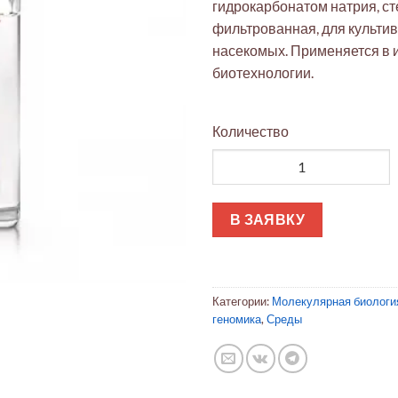
гидрокарбонатом натрия, с
фильтрованная, для культи
насекомых. Применяется в 
биотехнологии.
Количество
Количество товара Среда Гр
В ЗАЯВКУ
Категории:
Молекулярная биологи
геномика
,
Среды