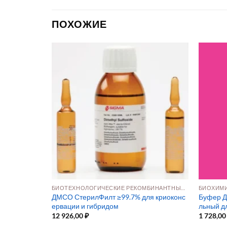
ПОХОЖИЕ
БИОТЕХНОЛОГИЧЕСКИЕ РЕКОМБИНАНТНЫЕ ДОБАВКИ
БИОХИМИ
для клеточны
ДМСО СтерилФилт ≥99.7% для криоконс
Буфер Д
ервации и гибридом
льный д
12 926,00
₽
1 728,0