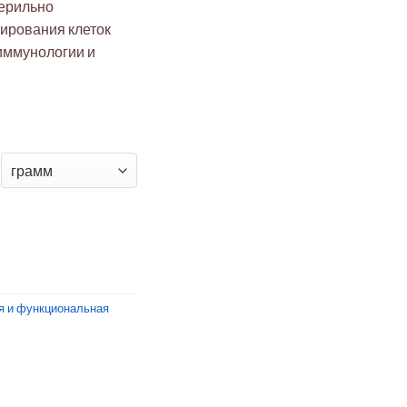
терильно
вирования клеток
иммунологии и
ейса для насекомых
я и функциональная