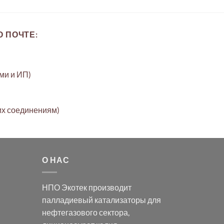
 ПОЧТЕ:
ами и ИП)
их соединениям)
О НАС
НПО Экотек производит
палладиевый катализаторы
для
нефтегазового сектора,