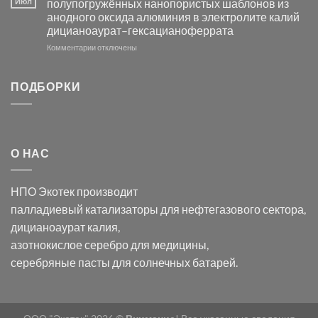
Июл
полупогружённых нанопористых шаблонов из
с
свете
анодного оксида алюминия в электролите калий
электродов
с
дицианоаурат–гексацианоферрата
серебра
помощью
и
модификации
к
Комментарии
отключены
хлорида
Ацетата
записи
серебра:
Церия
Синтез
последствия
(III)-
золотых
ПОДБОРКИ
для
CeO₂
нанопроводов
нанонауки
для
с
разложения
использованием
нескольких
полупогружённых
органических
нанопористых
О НАС
загрязнителей
шаблонов
из
анодного
НПО Экотек производит
оксида
алюминия
палладиевый катализаторы
для нефтегазового сектора,
в
дицианоаурат калия
,
электролите
калий
азотнокислое серебро
для медицины,
дицианоаурат–
серебряные пасты
для солнечных батарей.
гексацианоферрата