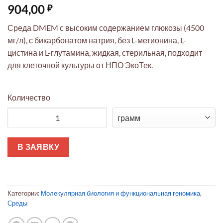
904,00
₽
Среда DMEM с высоким содержанием глюкозы (4500
мг/л), с бикарбонатом натрия, без L-метионина, L-
цистина и L-глутамина, жидкая, стерильная, подходит
для клеточной культуры от НПО ЭкоТек.
Количество
Количество товара Среда Игла, модифицированная по Дуль
В ЗАЯВКУ
Категории:
Молекулярная биология и функциональная геномика
,
Среды