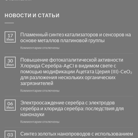
НОВОСТИ И СТАТЬИ
Пламенный синтез катализаторов и сенсоров на
17
Июн
основе металлов платиновой группы
к
Комментарии
отключены
записи
Пламенный
Повышение фотокаталитической активности
30
синтез
Июл
Хлорида Серебра-AgCl в видимом свете с
катализаторов
помощью модификации Ацетата Церия (III)-CeO₂
и
для разложения нескольких органических
сенсоров
загрязнителей
на
основе
к
Комментарии
отключены
металлов
записи
платиновой
Повышение
Электроосаждение серебра с электродов
06
группы
фотокаталитической
Июл
серебра и хлорида серебра: последствия для
активности
нанонауки
Хлорида
к
Комментарии
Серебра-
отключены
записи
AgCl
Электроосаждение
в
Синтез золотых нанопроводов с использованием
03
серебра
видимом