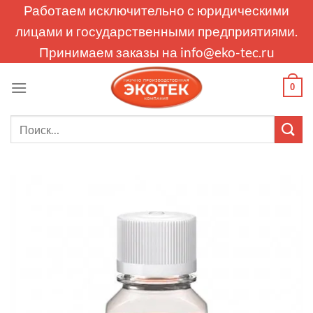
Skip
Работаем исключительно с юридическими
to
лицами и государственными предприятиями.
content
Принимаем заказы на
info@eko-tec.ru
0
Искать: