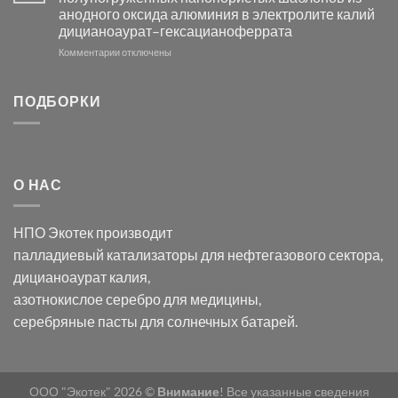
с
свете
анодного оксида алюминия в электролите калий
электродов
с
дицианоаурат–гексацианоферрата
серебра
помощью
и
модификации
к
Комментарии
отключены
хлорида
Ацетата
записи
серебра:
Церия
Синтез
последствия
(III)-
золотых
ПОДБОРКИ
для
CeO₂
нанопроводов
нанонауки
для
с
разложения
использованием
нескольких
полупогружённых
органических
нанопористых
О НАС
загрязнителей
шаблонов
из
анодного
НПО Экотек производит
оксида
алюминия
палладиевый катализаторы
для нефтегазового сектора,
в
дицианоаурат калия
,
электролите
калий
азотнокислое серебро
для медицины,
дицианоаурат–
серебряные пасты
для солнечных батарей.
гексацианоферрата
ООО "Экотек" 2026 ©
Внимание
! Все указанные сведения