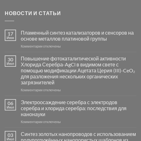
НОВОСТИ И СТАТЬИ
Пламенный синтез катализаторов и сенсоров на
17
Июн
основе металлов платиновой группы
к
Комментарии
отключены
записи
Пламенный
Повышение фотокаталитической активности
30
синтез
Июл
Хлорида Серебра-AgCl в видимом свете с
катализаторов
помощью модификации Ацетата Церия (III)-CeO₂
и
для разложения нескольких органических
сенсоров
загрязнителей
на
основе
к
Комментарии
отключены
металлов
записи
платиновой
Повышение
Электроосаждение серебра с электродов
06
группы
фотокаталитической
Июл
серебра и хлорида серебра: последствия для
активности
нанонауки
Хлорида
к
Комментарии
Серебра-
отключены
записи
AgCl
Электроосаждение
в
Синтез золотых нанопроводов с использованием
03
серебра
видимом
Июл
полупогружённых нанопористых шаблонов из