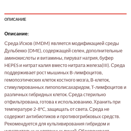
ОПИСАНИЕ
Описание:
Среда Исков (IMDM) является модификацией среды
Дульбекко (DME), содержащей селен, дополнительные
аминокислоты и витамины, пируват натрия, буфер
HEPES и нитрат калия вместо нитрата железа(III). Среда
поддерживает рост мышиных B-лимфоцитов,
гемопоэтических клеток костного мозга, B-клеток,
стимулированных липополисахаридом, T-лимфоцитов и
различных гибридных клеток. Среда стерильно
отфильтрована, готова к использованию. Хранить при
температуре 2-8°C, защищать от света. Среда не
содержит антибиотиков и противогрибковых средств.
Рекомендуется для культивирования гибридом и
чувствительных клеточных линий. Обеспечивает