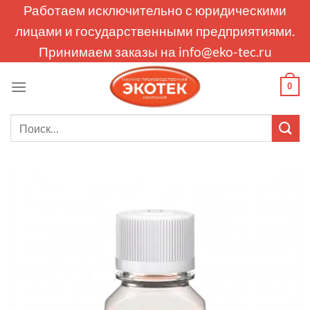
Skip
Работаем исключительно с юридическими
to
лицами и государственными предприятиями.
content
Принимаем заказы на
info@eko-tec.ru
0
Искать: