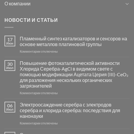
О компании
НОВОСТИ И СТАТЬИ
Пламенный синтез катализаторов и сенсоров на
17
Июн
основе металлов платиновой группы
к
Комментарии
отключены
записи
Пламенный
Повышение фотокаталитической активности
30
синтез
Июл
Хлорида Серебра-AgCl в видимом свете с
катализаторов
помощью модификации Ацетата Церия (III)-CeO₂
и
для разложения нескольких органических
сенсоров
загрязнителей
на
основе
к
Комментарии
отключены
металлов
записи
платиновой
Повышение
Электроосаждение серебра с электродов
06
группы
фотокаталитической
Июл
серебра и хлорида серебра: последствия для
активности
нанонауки
Хлорида
к
Комментарии
Серебра-
отключены
записи
AgCl
Электроосаждение
в