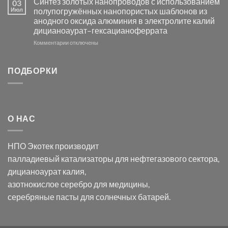
Синтез золотых нанопроводов с использованием
03
серебра
видимом
Июл
полупогружённых нанопористых шаблонов из
с
свете
анодного оксида алюминия в электролите калий
электродов
с
дицианоаурат–гексацианоферрата
серебра
помощью
и
модификации
к
Комментарии
отключены
хлорида
Ацетата
записи
серебра:
Церия
Синтез
последствия
(III)-
золотых
ПОДБОРКИ
для
CeO₂
нанопроводов
нанонауки
для
с
разложения
использованием
нескольких
полупогружённых
органических
нанопористых
О НАС
загрязнителей
шаблонов
из
анодного
НПО Экотек производит
оксида
алюминия
палладиевый катализаторы
для нефтегазового сектора,
в
дицианоаурат калия
,
электролите
калий
азотнокислое серебро
для медицины,
дицианоаурат–
серебряные пасты
для солнечных батарей.
гексацианоферрата